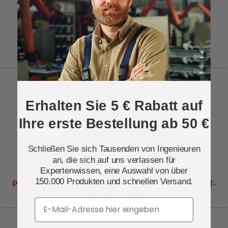
Push-On T-Stücke Edelstahl Ohne Mutter
Erhalten Sie 5 € Rabatt auf
Ihre erste Bestellung ab 50 €
Schließen Sie sich Tausenden von Ingenieuren
an, die sich auf uns verlassen für
Expertenwissen, eine Auswahl von über
150.000 Produkten und schnellen Versand.
Push-On T-Stücke Edelstahl R-Gewinde Männliche T-
Form Ohne Mutter
Email