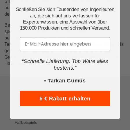
Silikonmaterial hingegen ist für höhere Temperaturen
ausgelegt und eignet sich ideal für Anwendungen, bei
Schließen Sie sich Tausenden von Ingenieuren
denen Hitzebeständigkeit entscheidend ist.
an, die sich auf uns verlassen für
Expertenwissen, eine Auswahl von über
Bei der Auswahl eines Balggreifers sollten Sie die
150.000 Produkten und schnellen Versand.
spezifischen Anforderungen Ihrer Anwendung
berücksichtigen, wie z. B. die Tragfähigkeit und die
Email
Temperaturbedingungen. Die Wahl des richtigen Materials
gewährleistet optimale Leistung und Langlebigkeit des
Greifers, was ihn zu einer zuverlässigen Lösung für Ihre
“Schnelle Lieferung. Top Ware alles
Handhabungsbedürfnisse macht.
bestens.”
• Tarkan Gümüs
Unternehmen
5 € Rabatt erhalten
Über Tameson
Fallbeispiele