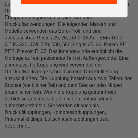
Luftkupplungssteckern DN 7.2 Euro mit Innengewinde an.
Das Euro-Profil ist das beliebteste Luftkupplungsprofil in
Europa und eignet sich für alle Standard-
Druckluftanwendungen. Die folgenden Marken und
Modelle verwenden das Euro-Profil und sind
austauschbar: Rectus 25, 26, 1600, 1625; TEMA 1600;
CEJN 320; JWL 520, 530, 560; Legris 25, 26; Parker PE,
PEF; Prevost E..07. Das Innengewinde ermöglicht die
Montage auf ein passendes Teil mit Außengewinde. Eine
pneumatische Kupplung wird verwendet, um
Druckluftwerkzeuge schnell an eine Druckluftleitung
anzuschließen. Die Kupplung besteht aus zwei Teilen: der
Buchse (weiblicher Teil) und dem Stecker oder Nippel
(männlicher Teil). Wenn die Kupplung getrennt wird,
dichtet sie automatisch ab, um den Leitungsdruck
aufrechtzuerhalten. Sie werden oft auch als
Druckluftkupplungen, Kompressorkupplungen,
Pneumatikfittings, Luftschlauchkupplungen usw.
bezeichnet.