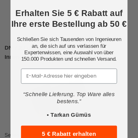
Erhalten Sie 5 € Rabatt auf
Ihre erste Bestellung ab 50 €
Schließen Sie sich Tausenden von Ingenieuren
an, die sich auf uns verlassen für
DN 7.2 Euro-Luftkupplungsstecker Mit
Expertenwissen, eine Auswahl von über
Innengewinde
150.000 Produkten und schnellen Versand.
Email
“Schnelle Lieferung. Top Ware alles
bestens.”
• Tarkan Gümüs
5 € Rabatt erhalten
Sehen Sie sich Tamesons breites Sortiment an