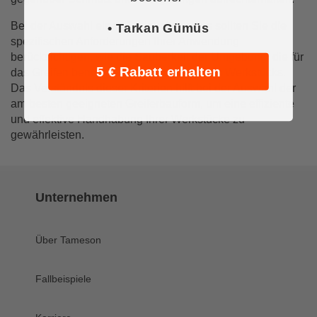
Bei der Auswahl eines Dreipunktgreifers sollten Sie die
• Tarkan Gümüs
spezifischen Anforderungen Ihrer Anwendung
berücksichtigen, wie die Sauberkeit der Umgebung, die für
5 € Rabatt erhalten
das Greifen benötigte Kraft und die Art des Werkstücks.
Das Verständnis dieser Kriterien hilft bei der Auswahl der
am besten geeigneten Greiferbauform, um eine effiziente
und effektive Handhabung Ihrer Werkstücke zu
gewährleisten.
Unternehmen
Über Tameson
Fallbeispiele