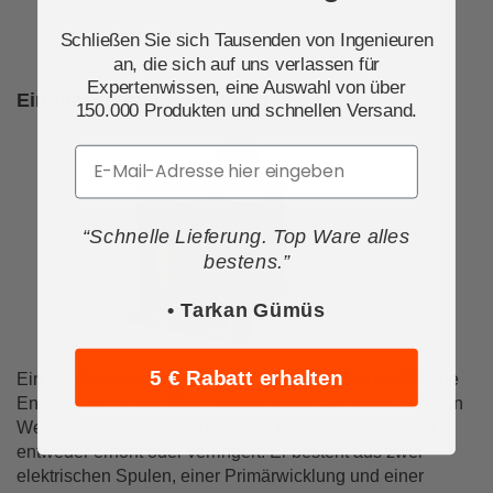
Schließen Sie sich Tausenden von Ingenieuren
an, die sich auf uns verlassen für
Expertenwissen, eine Auswahl von über
Einphasentransformatoren
150.000 Produkten und schnellen Versand.
Email
“Schnelle Lieferung. Top Ware alles
bestens.”
• Tarkan Gümüs
5 € Rabatt erhalten
Ein Einphasentransformator ist ein Gerät, das elektrische
Energie von einem Wechselstromkreis auf einen anderen
Wechselstromkreis überträgt und dabei die Spannung
entweder erhöht oder verringert. Er besteht aus zwei
elektrischen Spulen, einer Primärwicklung und einer