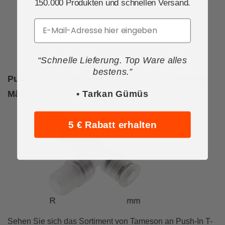
150.000 Produkten und schnellen Versand.
Email
“Schnelle Lieferung. Top Ware alles
bestens.”
Push-In T-Stücke Edelstahl Und PP R-Gewinde
• Tarkan Gümüs
Männliche T-Form
5 € Rabatt erhalten
Sehen Sie sich das Sortiment von Tameson an Push-In T-