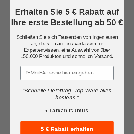
Erhalten Sie 5 € Rabatt auf
Unternehmen
Ihre erste Bestellung ab 50 €
Über Tameson
Schließen Sie sich Tausenden von Ingenieuren
an, die sich auf uns verlassen für
Fallbeispiele
Expertenwissen, eine Auswahl von über
150.000 Produkten und schnellen Versand.
Karriere
Email
support@tameson.de
“Schnelle Lieferung. Top Ware alles
Kundenbetreuung
bestens.”
• Tarkan Gümüs
Bestellen und Bezahlen
5 € Rabatt erhalten
Lieferung