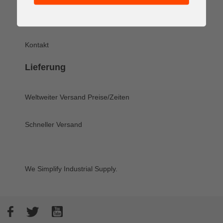
Rückgabe und Garantie
Kontakt
Lieferung
Weltweiter Versand
Preise/Zeiten
Schneller Versand
We Simplify Industrial Supply.
Facebook
Twitter
YouTube