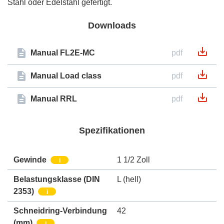
Stahl oder Edelstahl gefertigt.
Downloads
Manual FL2E-MC
pdf
Manual Load class
pdf
Manual RRL
pdf
Spezifikationen
Gewinde
1 1/2 Zoll
i
Belastungsklasse (DIN
L (hell)
2353)
i
Schneidring-Verbindung
42
(mm)
i