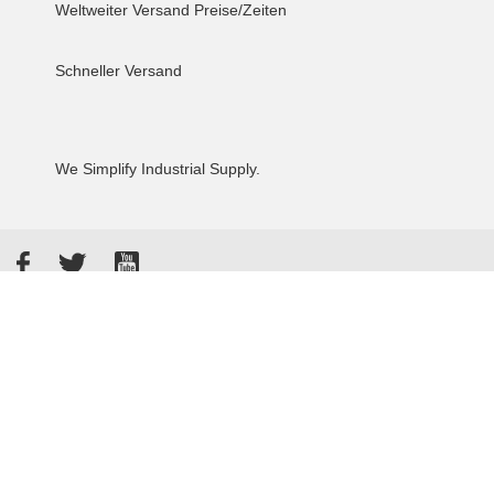
Weltweiter Versand
Preise/Zeiten
Schneller Versand
We Simplify Industrial Supply.
Facebook
Twitter
YouTube
Akzeptierte Zahlungsarten
Kunden bewerten uns: 4.8 / 5
855 Rezensionen auf Google