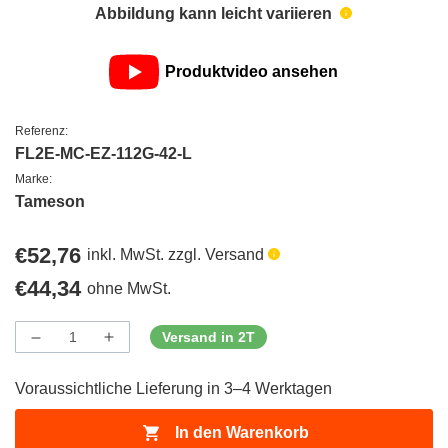
Abbildung kann leicht variieren
Produktvideo ansehen
Referenz:
FL2E-MC-EZ-112G-42-L
Marke:
Tameson
Regulärer
€52,76
inkl. MwSt. zzgl. Versand
Preis
Regulärer
€44,34
ohne MwSt.
Preis
Versand in 2T
Menge
Menge
Menge
verringern
erhöhen
für
für
Voraussichtliche Lieferung in 3–4 Werktagen
ProductDrop
ProductDrop
In den Warenkorb