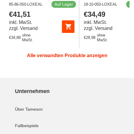
Auf Lager
Au
85-86-050-LOXEAL
18-10-050-LOXEAL
Regulärer
€41,51
Regulärer
€34,49
Preis
Preis
inkl. MwSt.
inkl. MwSt.
zzgl. Versand
zzgl. Versand
ohne
ohne
Regulärer
€34,88
Regulärer
€28,98
MwSt.
MwSt.
Preis
Preis
Alle verwandten Produkte anzeigen
Unternehmen
Über Tameson
Fallbeispiele