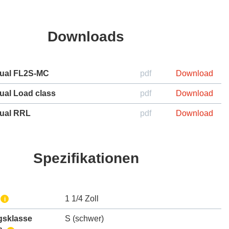
Downloads
ual FL2S-MC
pdf
Download
ual Load class
pdf
Download
ual RRL
pdf
Download
Spezifikationen
1 1/4 Zoll
i
gsklasse
S (schwer)