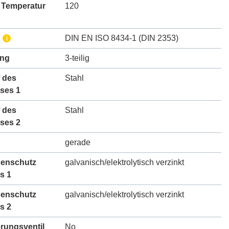
 Temperatur
120
DIN EN ISO 8434-1 (DIN 2353)
i
ung
3-teilig
 des
Stahl
ses 1
 des
Stahl
ses 2
gerade
henschutz
galvanisch/elektrolytisch verzinkt
s 1
henschutz
galvanisch/elektrolytisch verzinkt
s 2
erungsventil
No