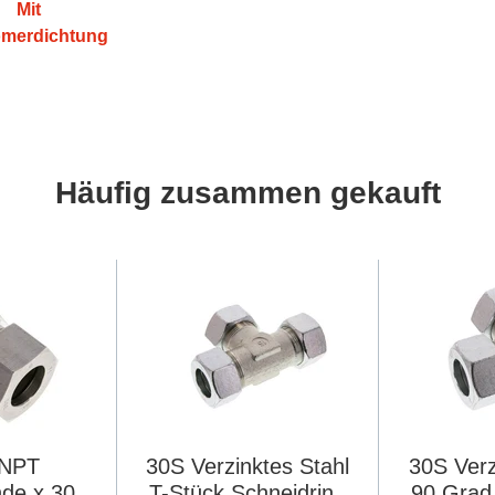
Mit
omerdichtung
Häufig zusammen gekauft
' NPT
30S Verzinktes Stahl
30S Verz
de x 30S
T-Stück Schneidring
90 Grad