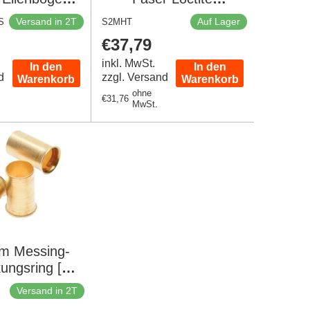
ing 400 Bar
Polyamide 160m
Versand in 2T
Auf Lager
S
S2MHT
N 2353
er
Regulärer
€37,79
Preis
inkl. MwSt.
In den
In den
d
zzgl. Versand
Warenkorb
Warenkorb
ohne
Regulärer
€31,76
MwSt.
Preis
m Messing-
ungsring [2
tück]
Versand in 2T