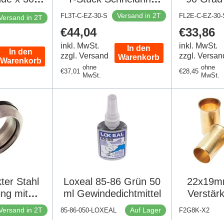
hneidring
400 Bar DIN 2353
Schneidr
Versand in 2T
FL3T-C-EZ-30-S
FL2E-C-EZ-30-
Versand in 2T
hl 400 Bar
DI
Regulärer
€44,04
Regulär
€33,86
353
Preis
Preis
inkl. MwSt.
inkl. MwSt.
In den
In den
zzgl. Versand
zzgl. Versan
Warenkorb
Warenkorb
ohne
ohne
Regulärer
€37,01
Regulärer
€28,45
MwSt.
MwSt.
Preis
Preis
ter Stahl
Loxeal 85-86 Grün 50
22x19m
ing mit
ml Gewindedichtmittel
Verstärk
ung
S
Versand in 2T
Auf Lager
85-86-050-LOXEAL
F2G8K-X2