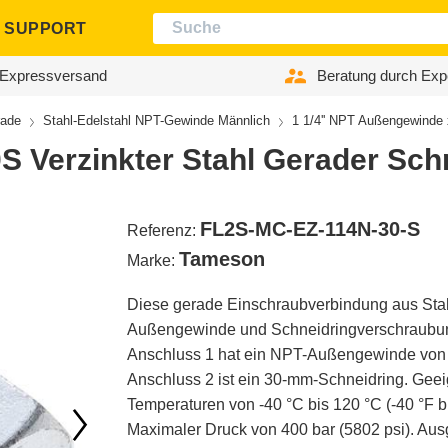
SUPPORT
Expressversand
Beratung durch Exp
ade
Stahl-Edelstahl NPT-Gewinde Männlich
1 1/4'' NPT Außengewinde 
S Verzinkter Stahl Gerader Sch
FL2S-MC-EZ-114N-30-S
Referenz:
Tameson
Marke:
Diese gerade Einschraubverbindung aus Stahl
Außengewinde und Schneidringverschraubun
Anschluss 1 hat ein NPT-Außengewinde von 1
Anschluss 2 ist ein 30-mm-Schneidring. Geeig
Temperaturen von -40 °C bis 120 °C (-40 °F bi
Maximaler Druck von 400 bar (5802 psi). Ausg