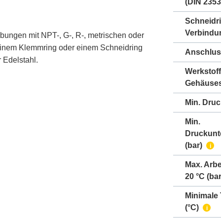
(DIN 2353
Schneidr
Verbindu
bungen mit NPT-, G-, R-, metrischen oder
einem Klemmring oder einem Schneidring
Anschlus
 Edelstahl.
Werkstoff
Gehäuse
Min. Druc
Min.
Druckunt
(bar)
i
Max. Arbe
20 °C (bar
Minimale
(°C)
i