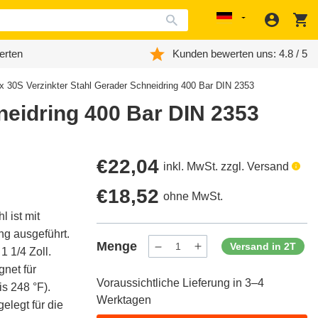
Anmeld
W
Localization
erten
Kunden bewerten uns: 4.8 / 5
x 30S Verzinkter Stahl Gerader Schneidring 400 Bar DIN 2353
neidring 400 Bar DIN 2353
Regulärer
€22,04
inkl. MwSt. zzgl. Versand
Preis
Regulärer
€18,52
ohne MwSt.
 ist mit
Preis
g ausgeführt.
Menge
Versand in 2T
 1/4 Zoll.
Menge
Menge
verringern
erhöhen
net für
für
für
Voraussichtliche Lieferung in 3–4
ProductDrop
ProductDrop
s 248 °F).
Werktagen
elegt für die