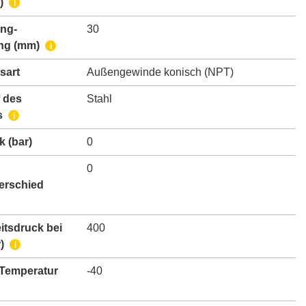
)
i
ing-
30
ng
(mm)
i
sart
Außengewinde konisch (NPT)
 des
Stahl
s
i
k
(bar)
0
0
erschied
itsdruck bei
400
)
i
 Temperatur
-40