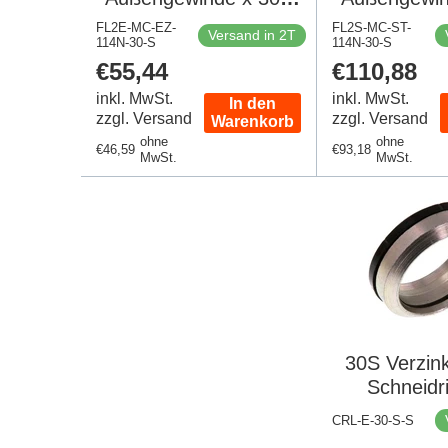
Verzinkter Stahl 90
Gerader Sc
FL2E-MC-EZ-
FL2S-MC-ST-
Versand in 2T
114N-30-S
Grad Winkel
114N-30-S
aus Edelsta
Regulärer
€55,44
Regulärer
€110,88
Schneidring 400 Bar
DIN 2
Preis
Preis
DIN 2353
inkl. MwSt.
inkl. MwSt.
In den
zzgl. Versand
zzgl. Versand
Warenkorb
ohne
ohne
Regulärer
€46,59
Regulärer
€93,18
MwSt.
MwSt.
Preis
Preis
30S Verzink
Schneidr
Dicht
CRL-E-30-S-S