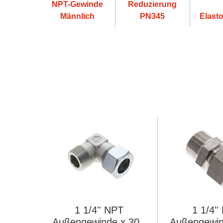
NPT-Gewinde
Reduzierung
Männlich
PN345
Elast
1 1/4'' NPT
1 1/4'
Außengewinde x 30S
Außengewin