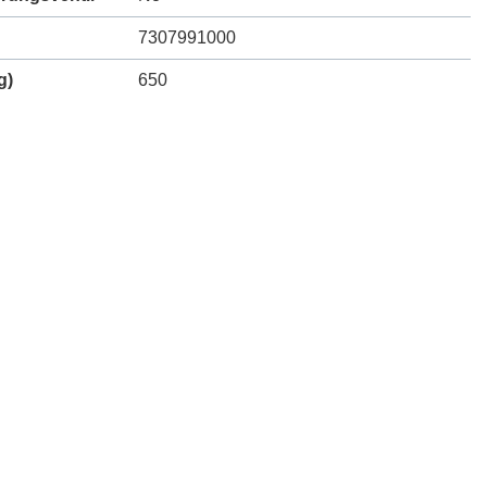
7307991000
g)
650