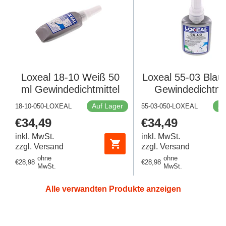
Loxeal 18-10 Weiß 50
Loxeal 55-03 Blau
ml Gewindedichtmittel
Gewindedichtmit
Auf Lager
Au
18-10-050-LOXEAL
55-03-050-LOXEAL
Regulärer
€34,49
Regulärer
€34,49
Preis
Preis
inkl. MwSt.
inkl. MwSt.
zzgl. Versand
zzgl. Versand
ohne
ohne
Regulärer
€28,98
Regulärer
€28,98
MwSt.
MwSt.
Preis
Preis
Alle verwandten Produkte anzeigen