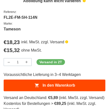
Abbildung kann leicht variieren
Referenz:
FL2E-FM-SH-114N
Marke:
Tameson
Regulärer
€18,23
inkl. MwSt. zzgl. Versand
Preis
Regulärer
€15,32
ohne MwSt.
Preis
Versand in 2T
Menge
Menge
Menge
verringern
erhöhen
für
für
Voraussichtliche Lieferung in 3–4 Werktagen
ProductDrop
ProductDrop
In den Warenkorb
Versand an Deutschland:
€5,89
(inkl. MwSt. zzgl. Versand)
Kostenlos für Bestellungen >
€89,25
(inkl. MwSt. zzgl.