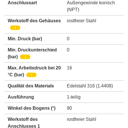
Anschlussart
Außengewinde konisch
(NPT)
Werkstoff des Gehäuses
rostfreier Stahl
i
Min. Druck
(bar)
0
Min. Druckunterschied
0
(bar)
i
Max. Arbeitsdruck bei 20
16
°C (bar)
i
Qualität des Materials
Edelstahl 316 (1.4408)
Ausführung
1-teilig
Winkel des Bogens (°)
90
Werkstoff des
rostfreier Stahl
Anschlusses 1