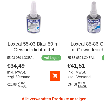
Loxeal 55-03 Blau 50 ml
Loxeal 85-86 Grü
Gewindedichtmittel
ml Gewindedichtm
Auf Lager
Au
55-03-050-LOXEAL
85-86-050-LOXEAL
Regulärer
€34,49
Regulärer
€41,51
Preis
Preis
inkl. MwSt.
inkl. MwSt.
zzgl. Versand
zzgl. Versand
ohne
ohne
Regulärer
€28,98
Regulärer
€34,88
MwSt.
MwSt.
Preis
Preis
Alle verwandten Produkte anzeigen