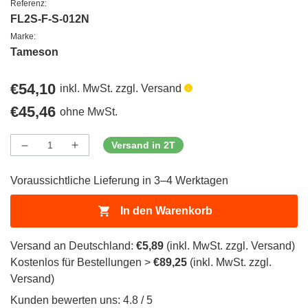
Referenz:
FL2S-F-S-012N
Marke:
Tameson
Regulärer
€54,10
inkl. MwSt. zzgl. Versand
Preis
Regulärer
€45,46
ohne MwSt.
Preis
Versand in 2T
Menge
Menge
Menge
verringern
erhöhen
für
für
Voraussichtliche Lieferung in 3–4 Werktagen
ProductDrop
ProductDrop
In den Warenkorb
Versand an Deutschland:
€5,89
(inkl. MwSt. zzgl. Versand)
Kostenlos für Bestellungen >
€89,25
(inkl. MwSt. zzgl.
Versand)
Kunden bewerten uns: 4.8 / 5