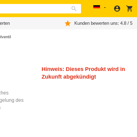
Anmeld
W
Localization
erten
Kunden bewerten uns: 4.8 / 5
lventil
Hinweis: Dieses Produkt wird in
Zukunft abgekündigt
ches
egelung des
h