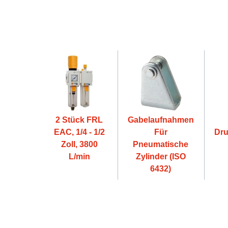
2 Stück FRL
Gabelaufnahmen
EAC, 1/4 - 1/2
Für
Dru
Zoll, 3800
Pneumatische
L/min
Zylinder (ISO
6432)