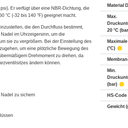
Material 
 psi). Er verfügt über eine NBR-Dichtung, die
0 °C (-32 bis 140 °F) geeignet macht.
Max.
Druckunt
zustellen, die den Durchfluss bestimmt,
20 °C (bar
e Nadel im Uhrzeigersinn, um die
m sie zu vergrößern. Bei der Einstellung des
Maximale
(°C)
szugehen, um eine plötzliche Bewegung des
i
it übermäßigem Drehmoment zu drehen, da
Membran-
arzventilsitzes ändern können.
Min.
Druckunt
(bar)
i
r Nadel zu sichern
HS-Code
Gewicht
(
hlüssen