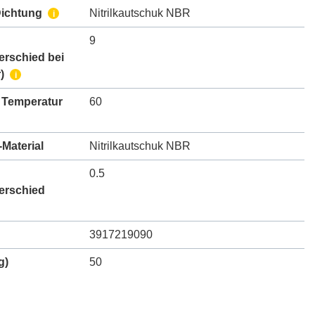
Dichtung
Nitrilkautschuk NBR
i
9
erschied bei
)
i
 Temperatur
60
Material
Nitrilkautschuk NBR
0.5
erschied
3917219090
g)
50