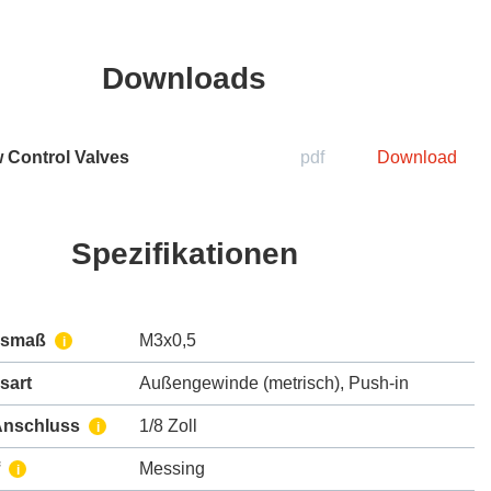
Downloads
 Control Valves
pdf
Download
Spezifikationen
ssmaß
M3x0,5
i
sart
Außengewinde (metrisch)
,
Push-in
Anschluss
1/8 Zoll
i
Messing
i