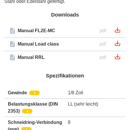
Stahl oder Edelstahl gefertigt.
Downloads
Manual FL2E-MC
pdf
Manual Load class
pdf
Manual RRL
pdf
Spezifikationen
Gewinde
1/8 Zoll
i
Belastungsklasse (DIN
LL (sehr leicht)
2353)
i
Schneidring-Verbindung
8
(mm)
i