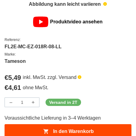
Abbildung kann leicht variieren
Produktvideo ansehen
Referenz:
FL2E-MC-EZ-018R-08-LL
Marke:
Tameson
Regulärer
€5,49
inkl. MwSt. zzgl. Versand
Preis
Regulärer
€4,61
ohne MwSt.
Preis
Versand in 2T
Menge
Menge
Menge
verringern
erhöhen
für
für
Voraussichtliche Lieferung in 3–4 Werktagen
ProductDrop
ProductDrop
In den Warenkorb