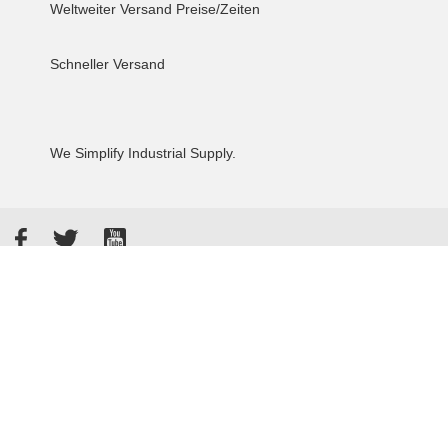
Weltweiter Versand
Preise/Zeiten
Schneller Versand
We Simplify Industrial Supply.
Facebook
Twitter
YouTube
Akzeptierte Zahlungsarten
Kunden bewerten uns: 4.8 / 5
855 Rezensionen auf Google