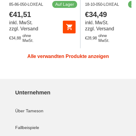
Auf Lager
Au
85-86-050-LOXEAL
18-10-050-LOXEAL
Regulärer
€41,51
Regulärer
€34,49
Preis
Preis
inkl. MwSt.
inkl. MwSt.
zzgl. Versand
zzgl. Versand
ohne
ohne
Regulärer
€34,88
Regulärer
€28,98
MwSt.
MwSt.
Preis
Preis
Alle verwandten Produkte anzeigen
Unternehmen
Über Tameson
Fallbeispiele