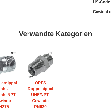
HS-Code
Gewicht
(
Verwandte Kategorien
iernippel
ORFS
tahl /
Doppelnippel
tahl NPT-
UNF/NPT-
winde
Gewinde
N275
PN630