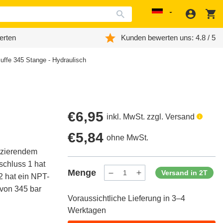
Anmeld
W
Localization
erten
Kunden bewerten uns: 4.8 / 5
Muffe 345 Stange - Hydraulisch
Regulärer
€6,95
inkl. MwSt. zzgl. Versand
Preis
Regulärer
€5,84
ohne MwSt.
duzierendem
Preis
schluss 1 hat
Menge
Versand in 2T
2 hat ein NPT-
Menge
Menge
verringern
erhöhen
 von 345 bar
für
für
Voraussichtliche Lieferung in 3–4
ProductDrop
ProductDrop
Werktagen