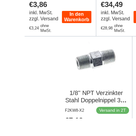
Regulärer
€3,86
Regulärer
€34,49
Preis
Preis
inkl. MwSt.
inkl. MwSt.
In den
zzgl. Versand
zzgl. Versand
Warenkorb
ohne
ohne
Regulärer
€3,24
Regulärer
€28,98
MwSt.
MwSt.
Preis
Preis
1/8'' NPT Verzinkter
Stahl Doppelnippel 345
Bar - Hydraulisch [2
Versand in 2T
F2KW8-X2
Stück]
Regulärer
€7,12
Preis
inkl. MwSt.
In den
zzgl. Versand
Warenkorb