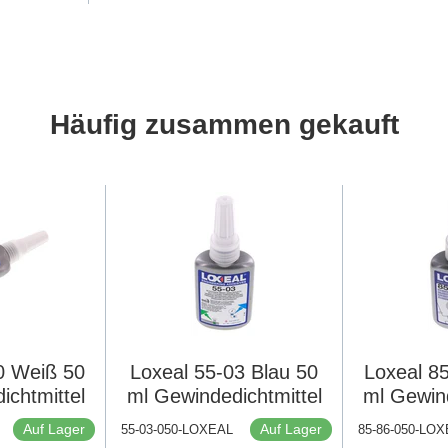
Häufig zusammen gekauft
0 Weiß 50
Loxeal 55-03 Blau 50
Loxeal 8
ichtmittel
ml Gewindedichtmittel
ml Gewind
Auf Lager
Auf Lager
55-03-050-LOXEAL
85-86-050-LO