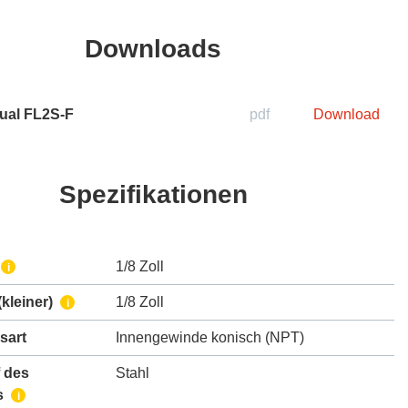
Downloads
ual FL2S-F
pdf
Download
Spezifikationen
1/8 Zoll
i
kleiner)
1/8 Zoll
i
sart
Innengewinde konisch (NPT)
 des
Stahl
s
i