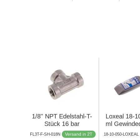
1/8'' NPT Edelstahl-T-
Loxeal 18-1
Stück 16 bar
ml Gewinded
Versand in 2T
FL3T-F-SH-018N
18-10-050-LOXEAL