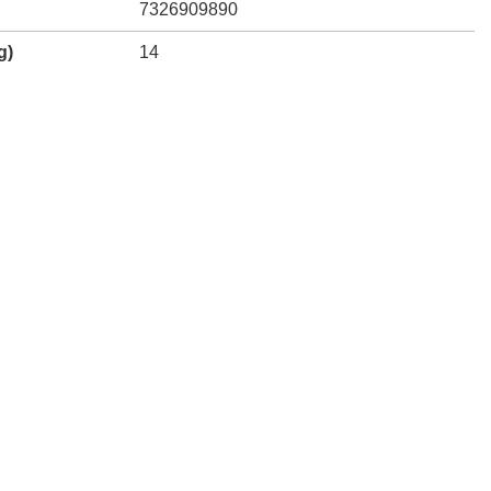
7326909890
g)
14