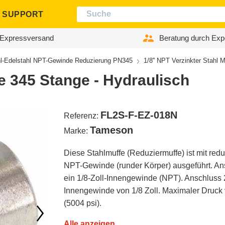
SUPPORT
Expressversand
Beratung durch Exp
l-Edelstahl NPT-Gewinde Reduzierung PN345
1/8'' NPT Verzinkter Stahl 
fe 345 Stange - Hydraulisch
FL2S-F-EZ-018N
Referenz:
Tameson
Marke:
Diese Stahlmuffe (Reduziermuffe) ist mit re
NPT-Gewinde (runder Körper) ausgeführt. An
ein 1/8-Zoll-Innengewinde (NPT). Anschluss 
Innengewinde von 1/8 Zoll. Maximaler Druck
(5004 psi).
Alle anzeigen