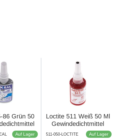
5-86 Grün 50
Loctite 511 Weiß 50 Ml
edichtmittel
Gewindedichtmittel
Auf Lager
Auf Lager
XEAL
511-050-LOCTITE