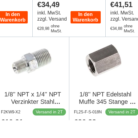
Regulärer
€34,49
Regulär
€41,51
Preis
Preis
inkl. MwSt.
inkl. MwSt.
In den
In den
zzgl. Versand
zzgl. Versan
Warenkorb
Warenkorb
ohne
ohne
Regulärer
€28,98
Regulärer
€34,88
MwSt.
MwSt.
Preis
Preis
1/8'' NPT x 1/4'' NPT
1/8'' NPT Edelstahl
Verzinkter Stahl
Muffe 345 Stange -
Doppelnippel 375 Bar -
Hydraulisch
Versand in 2T
Versand in 2T
F2KW9-X2
FL2S-F-S-018N
Hydraulisch [2 Stück]
Regulärer
€10,21
Regulärer
€36,88
Preis
Preis
inkl. MwSt.
inkl. MwSt.
In den
In den
zzgl. Versand
zzgl. Versand
Warenkorb
Warenkorb