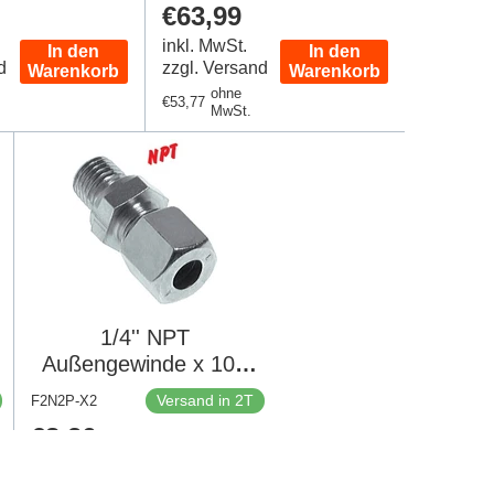
er
Regulärer
€63,99
Preis
inkl. MwSt.
In den
In den
d
zzgl. Versand
Warenkorb
Warenkorb
ohne
Regulärer
€53,77
MwSt.
Preis
1/4'' NPT
Außengewinde x 10S
Verzinkter Stahl
Versand in 2T
F2N2P-X2
Gerade Schneidring
Regulärer
€8,26
630 Bar DIN 2353 [2
Preis
inkl. MwSt.
Stück]
In den
zzgl. Versand
Warenkorb