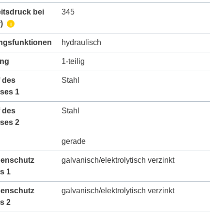
itsdruck bei
345
)
i
gsfunktionen
hydraulisch
ung
1-teilig
 des
Stahl
ses 1
 des
Stahl
ses 2
gerade
henschutz
galvanisch/elektrolytisch verzinkt
s 1
henschutz
galvanisch/elektrolytisch verzinkt
s 2