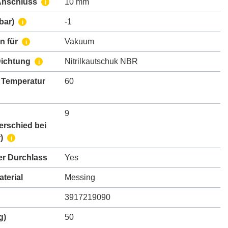
Anschluss
10 mm
i
bar)
-1
i
n für
Vakuum
i
Dichtung
Nitrilkautschuk NBR
i
 Temperatur
60
9
erschied bei
)
i
er Durchlass
Yes
terial
Messing
3917219090
g)
50