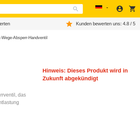
Anmeld
W
Localization
erten
Kunden bewerten uns: 4.8 / 5
-Wege-Absperr-Handventil
Hinweis: Dieses Produkt wird in
Zukunft abgekündigt
rventil, das
ntlastung