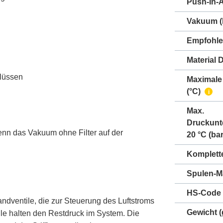
Push-In-
Vakuum
(
Empfohle
Material 
hlüssen
Maximale
(°C)
i
Max.
Druckunt
nn das Vakuum ohne Filter auf der
20 °C (bar
Komplett
Spulen-Ma
HS-Code
ndventile, die zur Steuerung des Luftstroms
Gewicht
(
le halten den Restdruck im System. Die