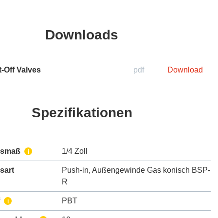
Downloads
-Off Valves
pdf
Download
Spezifikationen
ssmaß
1/4 Zoll
i
sart
Push-in
,
Außengewinde Gas konisch BSP-
R
PBT
i