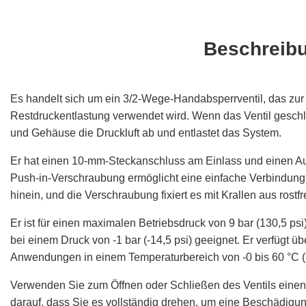
Beschreib
Es handelt sich um ein 3/2-Wege-Handabsperrventil, das zur
Restdruckentlastung verwendet wird. Wenn das Ventil geschlos
und Gehäuse die Druckluft ab und entlastet das System.
Er hat einen 10-mm-Steckanschluss am Einlass und einen Au
Push-in-Verschraubung ermöglicht eine einfache Verbindung
hinein, und die Verschraubung fixiert es mit Krallen aus rostf
Er ist für einen maximalen Betriebsdruck von 9 bar (130,5 
bei einem Druck von -1 bar (-14,5 psi) geeignet. Er verfügt ü
Anwendungen in einem Temperaturbereich von -0 bis 60 °C (-
Verwenden Sie zum Öffnen oder Schließen des Ventils einen G
darauf, dass Sie es vollständig drehen, um eine Beschädigun