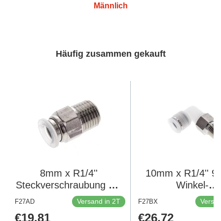
Männlich
Häufig zusammen gekauft
8mm x R1/4''
10mm x R1/4'' 9
Steckverschraubung mit
Winkel-
Außengewinde
Steckverschraubu
Versand in 2T
Versan
F27AD
F27BX
Edelstahl/PA
Außengewind
Regulärer
€19,81
Regulärer
€26,72
EPDM/PTFE
PA/Edelstahl