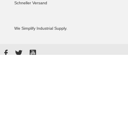
Schneller Versand
We Simplify Industrial Supply.
Facebook
Twitter
YouTube
Akzeptierte Zahlungsarten
Kunden bewerten uns: 4.8 / 5
855 Rezensionen auf Google
Allgemeine Verkaufsbedingungen
Datenschutzbestimmungen
Impressum
© 2026 - Tameson™