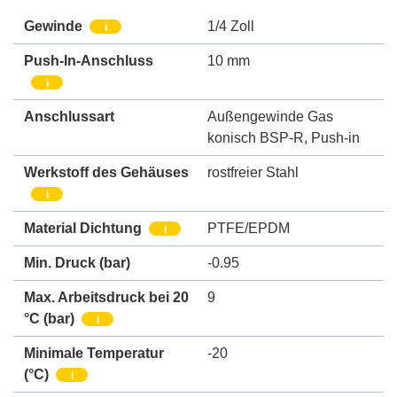
Gewinde
1/4 Zoll
i
Push-In-Anschluss
10 mm
i
Anschlussart
Außengewinde Gas
konisch BSP-R
,
Push-in
Werkstoff des Gehäuses
rostfreier Stahl
i
Material Dichtung
PTFE/EPDM
i
Min. Druck
(bar)
-0.95
Max. Arbeitsdruck bei 20
9
°C (bar)
i
Minimale Temperatur
-20
(°C)
i