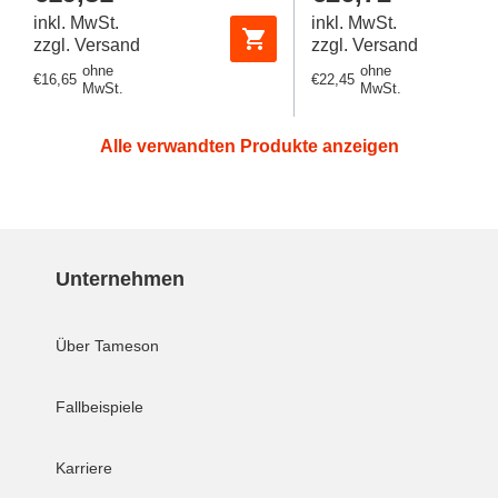
Preis
Preis
inkl. MwSt.
inkl. MwSt.
EPDM/PTFE dre
zzgl. Versand
zzgl. Versand
ohne
ohne
Regulärer
€16,65
Regulärer
€22,45
MwSt.
MwSt.
Preis
Preis
Alle verwandten Produkte anzeigen
Unternehmen
Über Tameson
Fallbeispiele
Karriere