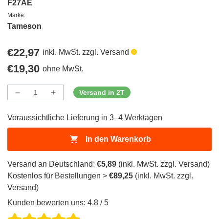
F27AE
Marke:
Tameson
Regulärer
€22,97
inkl. MwSt. zzgl. Versand
Preis
Regulärer
€19,30
ohne MwSt.
Preis
Versand in 2T
Menge
Menge
Menge
verringern
erhöhen
für
für
Voraussichtliche Lieferung in 3–4 Werktagen
ProductDrop
ProductDrop
In den Warenkorb
Versand an Deutschland:
€5,89
(inkl. MwSt. zzgl. Versand)
Kostenlos für Bestellungen >
€89,25
(inkl. MwSt. zzgl.
Versand)
Kunden bewerten uns: 4.8 / 5