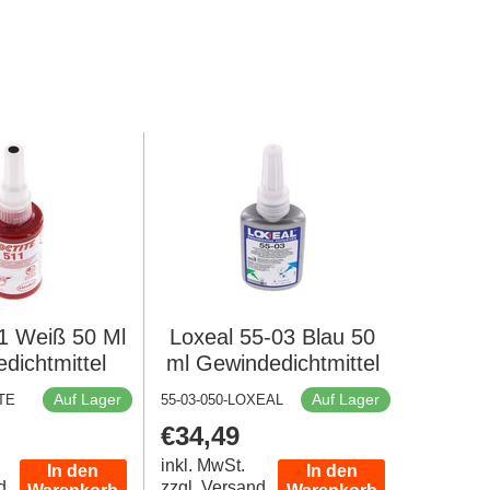
11 Weiß 50 Ml
Loxeal 55-03 Blau 50
dichtmittel
ml Gewindedichtmittel
Auf Lager
Auf Lager
TE
55-03-050-LOXEAL
er
Regulärer
€34,49
Preis
inkl. MwSt.
In den
In den
d
zzgl. Versand