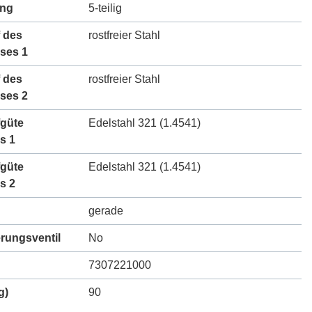
ung
5-teilig
 des
rostfreier Stahl
ses 1
 des
rostfreier Stahl
ses 2
fgüte
Edelstahl 321 (1.4541)
s 1
fgüte
Edelstahl 321 (1.4541)
s 2
gerade
erungsventil
No
7307221000
g)
90