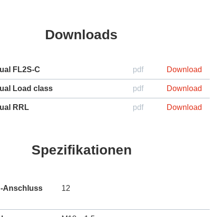
Downloads
ual FL2S-C
pdf
Download
ual Load class
pdf
Download
ual RRL
pdf
Download
Spezifikationen
g-Anschluss
12