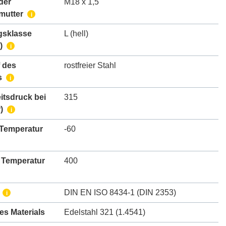
der
M18 x 1,5
mutter
i
gsklasse
L (hell)
)
i
 des
rostfreier Stahl
s
i
itsdruck bei
315
)
i
 Temperatur
-60
 Temperatur
400
DIN EN ISO 8434-1 (DIN 2353)
i
des Materials
Edelstahl 321 (1.4541)