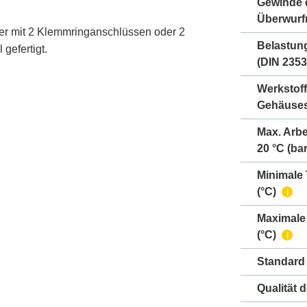
Gewinde 
Überwurf
er mit 2 Klemmringanschlüssen oder 2
Belastun
gefertigt.
(DIN 2353
Werkstoff
Gehäuse
Max. Arbe
20 °C (bar
Minimale
(°C)
i
Maximale
(°C)
i
Standard
Qualität 