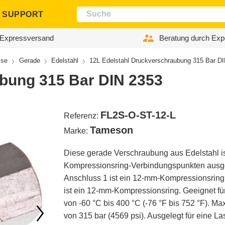
SUPPORT
Expressversand
Beratung durch Exp
sse
Gerade
Edelstahl
12L Edelstahl Druckverschraubung 315 Bar D
bung 315 Bar DIN 2353
FL2S-O-ST-12-L
Referenz:
Tameson
Marke:
Diese gerade Verschraubung aus Edelstahl is
Kompressionsring-Verbindungspunkten ausge
Anschluss 1 ist ein 12-mm-Kompressionsring
ist ein 12-mm-Kompressionsring. Geeignet f
von -60 °C bis 400 °C (-76 °F bis 752 °F). M
von 315 bar (4569 psi). Ausgelegt für eine La