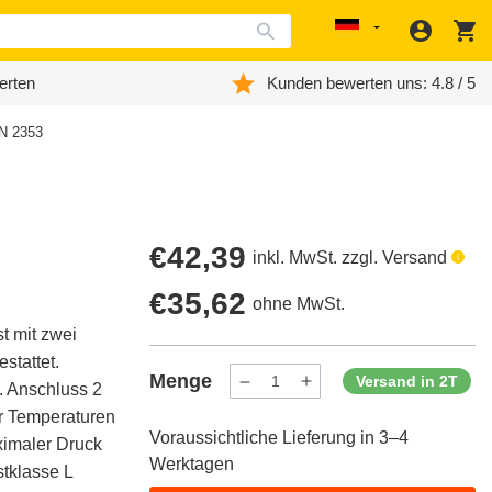
Anmeld
W
Localization
erten
Kunden bewerten uns: 4.8 / 5
IN 2353
Regulärer
€42,39
inkl. MwSt. zzgl. Versand
Preis
Regulärer
€35,62
ohne MwSt.
t mit zwei
Preis
stattet.
Menge
Versand in 2T
. Anschluss 2
Menge
Menge
verringern
erhöhen
ür Temperaturen
für
für
Voraussichtliche Lieferung in 3–4
ProductDrop
ProductDrop
aximaler Druck
Werktagen
stklasse L