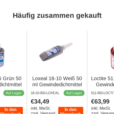
Häufig zusammen gekauft
6 Grün 50
Loxeal 18-10 Weiß 50
Loctite 5
ichtmittel
ml Gewindedichtmittel
Gewinde
Auf Lager
Auf Lager
18-10-050-LOXEAL
511-050-LOCTI
Regulärer
€34,49
Regulär
€63,99
Preis
Preis
inkl. MwSt.
inkl. MwSt.
In den
In den
zzgl. Versand
zzgl. Versan