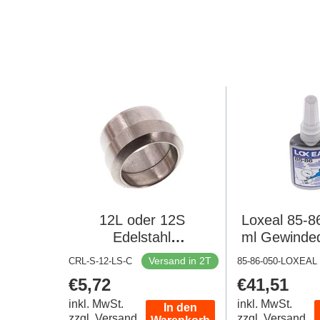
12L oder 12S
Loxeal 85-8
Edelstahl
ml Gewinded
Kompressionsring
Versand in 2T
CRL-S-12-LS-C
85-86-050-LOXEAL
Regulärer
€5,72
Regulärer
€41,51
Preis
Preis
inkl. MwSt.
inkl. MwSt.
In den
zzgl. Versand
zzgl. Versand