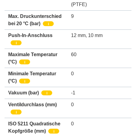
(PTFE)
Max. Druckunterschied
9
bei 20 °C (bar)
i
Push-In-Anschluss
12 mm
,
10 mm
i
Maximale Temperatur
60
(°C)
i
Minimale Temperatur
0
(°C)
i
Vakuum
(bar)
-1
i
Ventildurchlass
(mm)
0
i
ISO 5211 Quadratische
0
Kopfgröße
(mm)
i