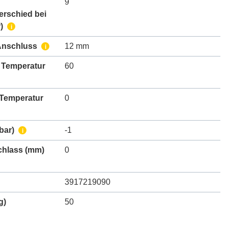
9
erschied bei
)
i
Anschluss
12 mm
i
 Temperatur
60
 Temperatur
0
bar)
-1
i
chlass
(mm)
0
3917219090
g)
50