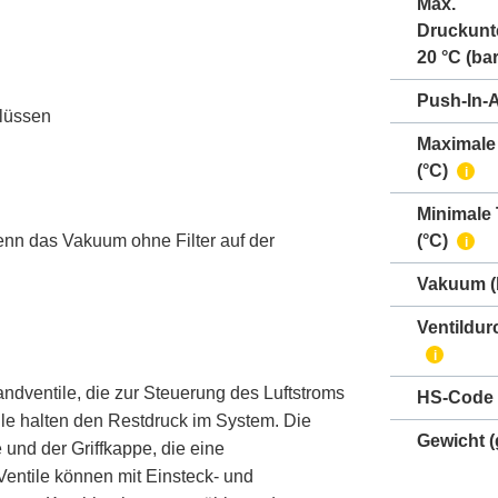
Max.
Druckunt
20 °C (bar
Push-In-
hlüssen
Maximale
(°C)
i
Minimale
nn das Vakuum ohne Filter auf der
(°C)
i
Vakuum
(
Ventildur
i
ndventile, die zur Steuerung des Luftstroms
HS-Code
le halten den Restdruck im System. Die
Gewicht
(
nd der Griffkappe, die eine
entile können mit Einsteck- und