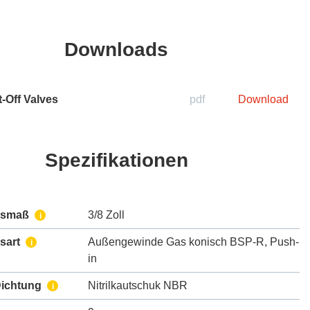
Downloads
-Off Valves
pdf
Download
Spezifikationen
ssmaß
3/8 Zoll
i
sart
Außengewinde Gas konisch BSP-R
,
Push-
i
in
Dichtung
Nitrilkautschuk NBR
i