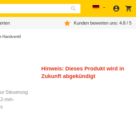
Anmeld
W
Localization
erten
Kunden bewerten uns: 4.8 / 5
-Handventil
Hinweis: Dieses Produkt wird in
Zukunft abgekündigt
zur Steuerung
 12-mm-
ss