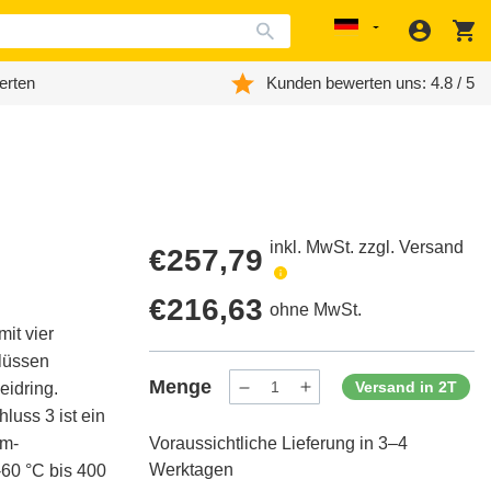
Anmeld
W
Localization
erten
Kunden bewerten uns: 4.8 / 5
inkl. MwSt. zzgl. Versand
Regulärer
€257,79
Preis
Regulärer
€216,63
ohne MwSt.
it vier
Preis
lüssen
Menge
Versand in 2T
eidring.
Menge
Menge
verringern
erhöhen
luss 3 ist ein
für
für
mm-
Voraussichtliche Lieferung in 3–4
ProductDrop
ProductDrop
Werktagen
-60 °C bis 400