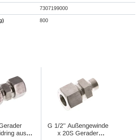
7307199000
g)
800
Gerader
G 1/2'' Außengewinde
dring aus
x 20S Gerader