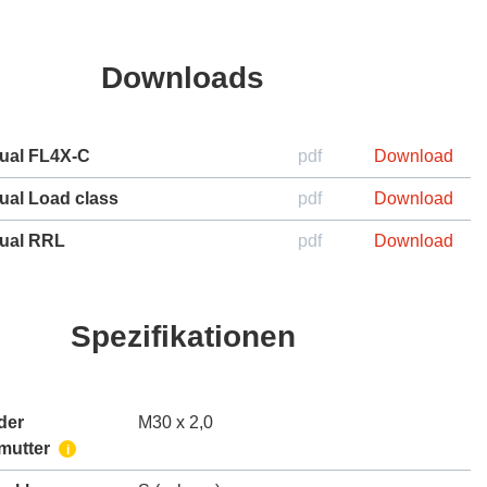
Downloads
ual FL4X-C
pdf
Download
ual Load class
pdf
Download
ual RRL
pdf
Download
Spezifikationen
der
M30 x 2,0
mutter
i