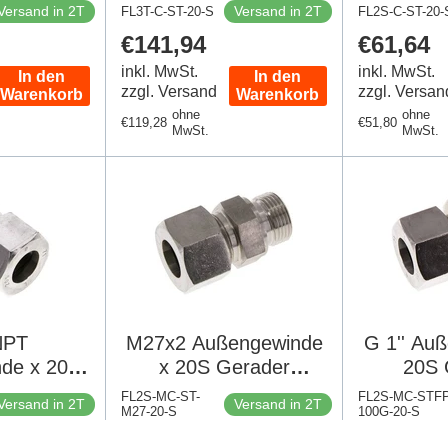
 2353
DIN 2353
Edelstahl
Versand in 2T
Versand in 2T
FL3T-C-ST-20-S
FL2S-C-ST-20-
Regulärer
€141,94
Regulär
€61,64
Preis
Preis
inkl. MwSt.
inkl. MwSt.
In den
In den
zzgl. Versand
zzgl. Versan
Warenkorb
Warenkorb
ohne
ohne
Regulärer
€119,28
Regulärer
€51,80
MwSt.
MwSt.
Preis
Preis
 NPT
M27x2 Außengewinde
G 1'' Au
de x 20S
x 20S Gerader
20S 
hneidring
Schneidring aus
Schnei
FL2S-MC-ST-
FL2S-MC-STFP
Versand in 2T
Versand in 2T
hl 400 Bar
M27-20-S
Edelstahl 400 Bar DIN
100G-20-S
Edelsta
Regulärer
€52,12
Regulär
€72,73
353
2353
Dichtung