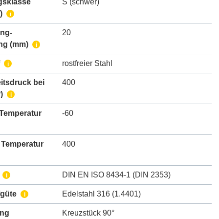
gsklasse
S (schwer)
)
i
ing-
20
ng
(mm)
i
rostfreier Stahl
i
itsdruck bei
400
)
i
 Temperatur
-60
 Temperatur
400
DIN EN ISO 8434-1 (DIN 2353)
i
fgüte
Edelstahl 316 (1.4401)
i
ung
Kreuzstück 90°