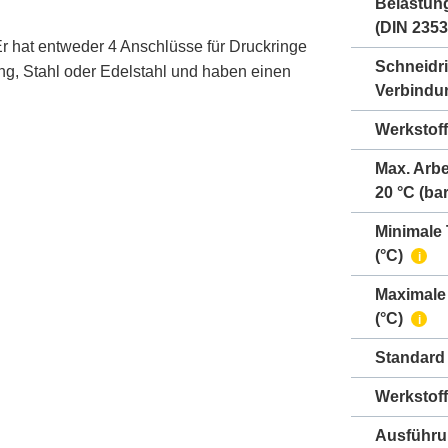
Belastun
(DIN 2353
r hat entweder 4 Anschlüsse für Druckringe
Schneidr
ng, Stahl oder Edelstahl und haben einen
Verbindu
Werkstoff
Max. Arbe
20 °C (bar
Minimale
(°C)
i
Maximale
(°C)
i
Standard
Werkstof
Ausführ