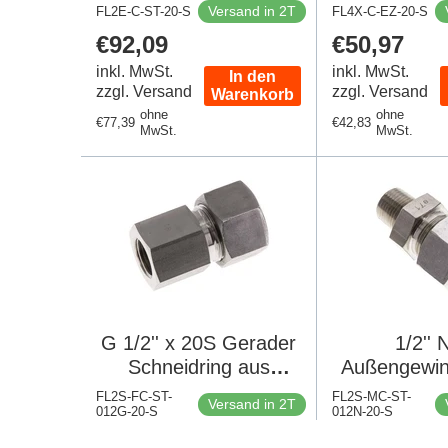
Schneidring 400 Bar
Bar DIN
Versand in 2T
FL2E-C-ST-20-S
FL4X-C-EZ-20-S
DIN 2353
Regulärer
€92,09
Regulärer
€50,97
Preis
Preis
inkl. MwSt.
inkl. MwSt.
In den
zzgl. Versand
zzgl. Versand
Warenkorb
ohne
ohne
Regulärer
€77,39
Regulärer
€42,83
MwSt.
MwSt.
Preis
Preis
G 1/2'' x 20S Gerader
1/2''
Schneidring aus
Außengewin
Edelstahl 400 Bar DIN
Gerader Sc
FL2S-FC-ST-
FL2S-MC-ST-
Versand in 2T
012G-20-S
2353
012N-20-S
aus Edelsta
Regulärer
€67,46
Regulärer
€51,05
DIN 2