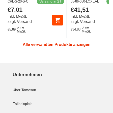
Versand in 2T
Au
CRL-S-20-S-C
85-86-050-LOXEAL
Regulärer
€7,01
Regulärer
€41,51
Preis
Preis
inkl. MwSt.
inkl. MwSt.
zzgl. Versand
zzgl. Versand
ohne
ohne
Regulärer
€5,89
Regulärer
€34,88
MwSt.
MwSt.
Preis
Preis
Alle verwandten Produkte anzeigen
Unternehmen
Über Tameson
Fallbeispiele