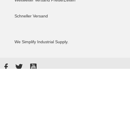
Weltweiter Versand
Preise/Zeiten
Schneller Versand
We Simplify Industrial Supply.
Facebook
Twitter
YouTube
Akzeptierte Zahlungsarten
Kunden bewerten uns: 4.8 / 5
855 Rezensionen auf Google
Allgemeine Verkaufsbedingungen