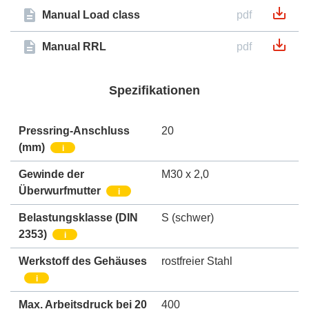
Manual Load class
pdf
Manual RRL
pdf
Spezifikationen
Pressring-Anschluss
20
(mm)
i
Gewinde der
M30 x 2,0
Überwurfmutter
i
Belastungsklasse (DIN
S (schwer)
2353)
i
Werkstoff des Gehäuses
rostfreier Stahl
i
Max. Arbeitsdruck bei 20
400