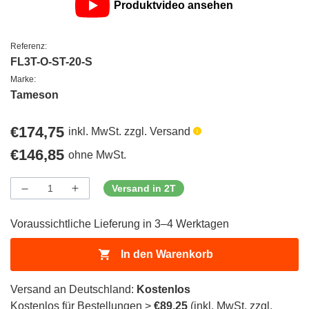
Produktvideo ansehen
Referenz:
FL3T-O-ST-20-S
Marke:
Tameson
Regulärer
€174,75
inkl. MwSt. zzgl. Versand
Preis
Regulärer
€146,85
ohne MwSt.
Preis
Versand in 2T
Menge
Menge
Menge
verringern
erhöhen
für
für
Voraussichtliche Lieferung in 3–4 Werktagen
ProductDrop
ProductDrop
In den Warenkorb
Versand an Deutschland:
Kostenlos
Kostenlos für Bestellungen >
€89,25
(inkl. MwSt. zzgl.