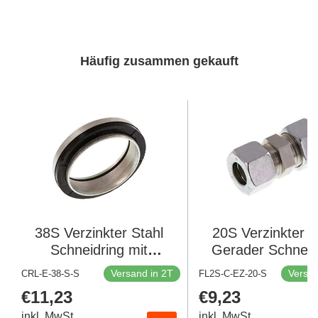
Häufig zusammen gekauft
38S Verzinkter Stahl
20S Verzinkter S
Schneidring mit
Gerader Schneid
Dichtung
400 Bar DIN 2
Versand in 2T
Versan
CRL-E-38-S-S
FL2S-C-EZ-20-S
Regulärer
€11,23
Regulärer
€9,23
Preis
Preis
inkl. MwSt.
inkl. MwSt.