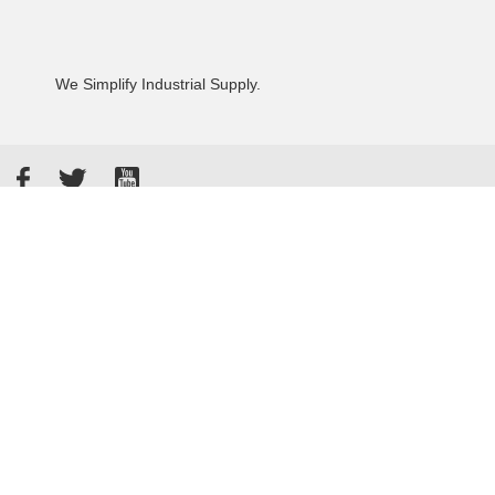
We Simplify Industrial Supply.
Facebook
Twitter
YouTube
Akzeptierte Zahlungsarten
Kunden bewerten uns: 4.8 / 5
855 Rezensionen auf Google
Allgemeine Verkaufsbedingungen
Datenschutzbestimmungen
Impressum
© 2026 - Tameson™
Sitemap