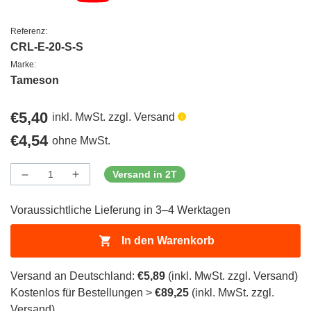
Referenz:
CRL-E-20-S-S
Marke:
Tameson
Regulärer
€5,40
inkl. MwSt. zzgl. Versand
Preis
Regulärer
€4,54
ohne MwSt.
Preis
Versand in 2T
Menge
Menge
Menge
verringern
erhöhen
für
für
Voraussichtliche Lieferung in 3–4 Werktagen
ProductDrop
ProductDrop
In den Warenkorb
Versand an Deutschland:
€5,89
(inkl. MwSt. zzgl. Versand)
Kostenlos für Bestellungen >
€89,25
(inkl. MwSt. zzgl.
Versand)