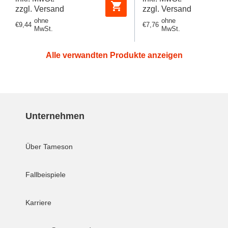
zzgl. Versand
zzgl. Versand
ohne
ohne
Regulärer
€9,44
Regulärer
€7,76
MwSt.
MwSt.
Preis
Preis
Alle verwandten Produkte anzeigen
Unternehmen
Über Tameson
Fallbeispiele
Karriere