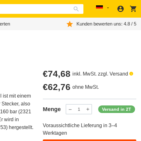
Anmeld
W
Localization
erten
Kunden bewerten uns: 4.8 / 5
Regulärer
€74,68
inkl. MwSt. zzgl. Versand
Preis
Regulärer
€62,76
ohne MwSt.
 ist mit einem
Preis
 Stecker, also
Menge
Versand in 2T
 160 bar (2321
Menge
Menge
verringern
erhöhen
Er wird in
für
für
Voraussichtliche Lieferung in 3–4
ProductDrop
ProductDrop
3) hergestellt.
Werktagen