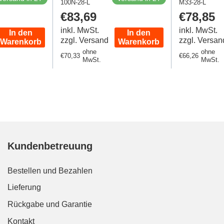
100N-28-L
Edelstahl 160 Bar DIN
M33-28-L
Edelstahl
Regulärer
€83,69
Regulär
€78,85
2353
Preis
Preis
inkl. MwSt.
inkl. MwSt.
In den
In den
zzgl. Versand
zzgl. Versan
Warenkorb
Warenkorb
ohne
ohne
Regulärer
€70,33
Regulärer
€66,26
MwSt.
MwSt.
Preis
Preis
Kundenbetreuung
Bestellen und Bezahlen
Lieferung
Rückgabe und Garantie
Kontakt