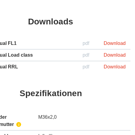
Downloads
ual FL1
pdf
Download
ual Load class
pdf
Download
ual RRL
pdf
Download
Spezifikationen
der
M36x2,0
mutter
i