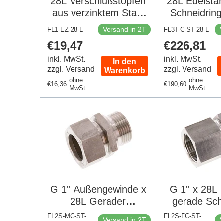
28L Verschlußstopfen
28L Edelsta
aus verzinktem Stahl
Schneidrin
für Rohre 160 Bar DIN
DIN 2
Versand in 2T
FL1-EZ-28-L
FL3T-C-ST-28-L
2353
Regulärer
€19,47
Regulärer
€226,81
Preis
Preis
inkl. MwSt.
inkl. MwSt.
In den
zzgl. Versand
zzgl. Versand
Warenkorb
ohne
ohne
Regulärer
€16,36
Regulärer
€190,60
MwSt.
MwSt.
Preis
Preis
G 1'' Außengewinde x
G 1'' x 28L
28L Gerader
gerade Sch
Schneidring aus
160 Bar D
FL2S-MC-ST-
FL2S-FC-ST-
Versand in 2T