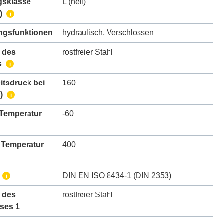
gsklasse
L (hell)
)
i
gsfunktionen
hydraulisch
,
Verschlossen
 des
rostfreier Stahl
s
i
itsdruck bei
160
)
i
 Temperatur
-60
 Temperatur
400
DIN EN ISO 8434-1 (DIN 2353)
i
 des
rostfreier Stahl
ses 1