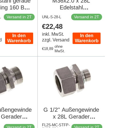
stahl gerade
M36x2.0 x 28L
ing 160 Bar
Edelstahl
N 2353
Überwurfmutter für
Versand in 2T
Versand in 2T
L
UNL-S-28-L
Schneidring
er
Regulärer
€22,48
Preis
inkl. MwSt.
In den
In den
d
zzgl. Versand
Warenkorb
Warenkorb
ohne
Regulärer
€18,89
MwSt.
Preis
ußengewinde
G 1/2'' Außengewinde
 Gerader
x 28L Gerader
dring aus
Schneidring aus
FL2S-MC-STFP-
Versand in 2T
Versand in 2T