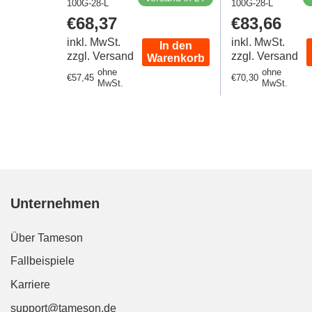
100G-28-L
Edelstahl 160 Bar DIN
100G-28-L
Regulärer
€68,37
Regulärer
€83,66
2353
Preis
Preis
inkl. MwSt.
inkl. MwSt.
In den
zzgl. Versand
zzgl. Versand
Warenkorb
ohne
ohne
Regulärer
€57,45
Regulärer
€70,30
MwSt.
MwSt.
Preis
Preis
Unternehmen
Über Tameson
Fallbeispiele
Karriere
support@tameson.de