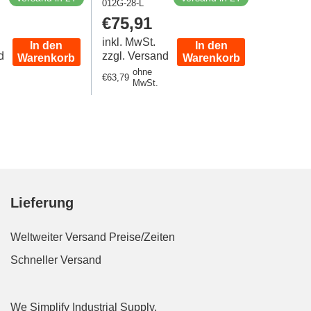
 160 Bar DIN
012G-28-L
Edelstahl mit FKM-
er
Regulärer
€75,91
2353
Dichtung 160 bar DIN
Preis
2353
inkl. MwSt.
In den
In den
d
zzgl. Versand
Warenkorb
Warenkorb
ohne
Regulärer
€63,79
MwSt.
Preis
Lieferung
Weltweiter Versand
Preise/Zeiten
Schneller Versand
We Simplify Industrial Supply.