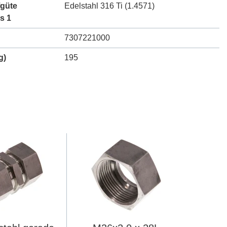
fgüte
Edelstahl 316 Ti (1.4571)
s 1
7307221000
g)
195