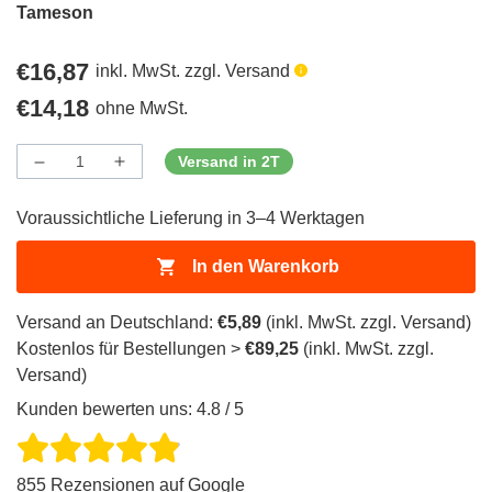
Tameson
Regulärer
€16,87
inkl. MwSt. zzgl. Versand
Preis
Regulärer
€14,18
ohne MwSt.
Preis
Versand in 2T
Menge
Menge
Menge
verringern
erhöhen
für
für
Voraussichtliche Lieferung in 3–4 Werktagen
ProductDrop
ProductDrop
In den Warenkorb
Versand an Deutschland:
€5,89
(inkl. MwSt. zzgl. Versand)
Kostenlos für Bestellungen >
€89,25
(inkl. MwSt. zzgl.
Versand)
Kunden bewerten uns: 4.8 / 5
855 Rezensionen auf Google