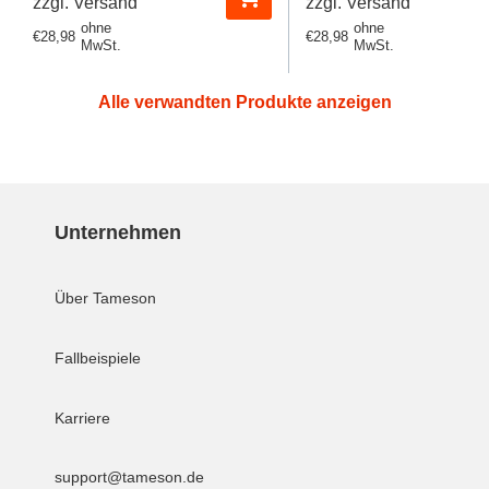
zzgl. Versand
zzgl. Versand
ohne
ohne
Regulärer
€28,98
Regulärer
€28,98
MwSt.
MwSt.
Preis
Preis
Alle verwandten Produkte anzeigen
Unternehmen
Über Tameson
Fallbeispiele
Karriere
support@tameson.de