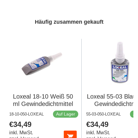
Häufig zusammen gekauft
Loxeal 18-10 Weiß 50
Loxeal 55-03 Blau
ml Gewindedichtmittel
Gewindedichtmit
Auf Lager
Au
18-10-050-LOXEAL
55-03-050-LOXEAL
Regulärer
€34,49
Regulärer
€34,49
Preis
Preis
inkl. MwSt.
inkl. MwSt.