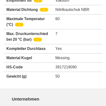
Empfohlen für
Vakuum
i
Material Dichtung
Nitrilkautschuk NBR
i
Maximale Temperatur
60
(°C)
i
Max. Druckunterschied
7
bei 20 °C (bar)
i
Kompletter Durchlass
Yes
Material Kugel
Messing
HS-Code
3917219090
Gewicht
(g)
50
Unternehmen