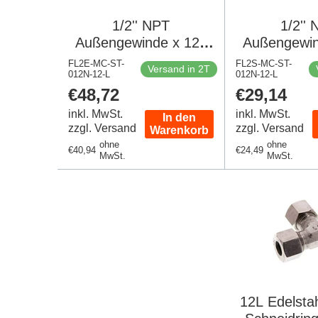
1/2'' NPT
1/2''
Außengewinde x 12L
Außengewin
Edelstahl 90 Grad
Edelstahl
FL2E-MC-ST-
FL2S-MC-ST-
Versand in 2T
012N-12-L
Ellenbogen
012N-12-L
Schneidrin
Regulärer
€48,72
Regulärer
€29,14
Schneidring 315 Bar
DIN 2
Preis
Preis
DIN 2353
inkl. MwSt.
inkl. MwSt.
In den
zzgl. Versand
zzgl. Versand
Warenkorb
ohne
ohne
Regulärer
€40,94
Regulärer
€24,49
MwSt.
MwSt.
Preis
Preis
12L Edelsta