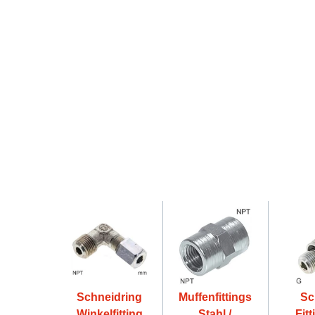
Schneidring
Muffenfittings
Sc
Winkelfitting
Stahl /
Fitt