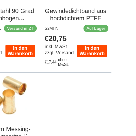
tahl 90 Grad
Gewindedichtband aus
enbogen
hochdichtem PTFE
ing 315 Bar
Versand in 2T
Auf Lager
L
S2MHN
N 2353
er
Regulärer
€20,75
Preis
inkl. MwSt.
In den
In den
d
zzgl. Versand
Warenkorb
Warenkorb
ohne
Regulärer
€17,44
MwSt.
Preis
m Messing-