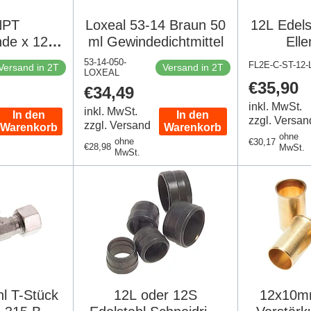
 NPT
Loxeal 53-14 Braun 50
12L Edels
de x 12L
ml Gewindedichtmittel
Ell
 gerade
Schneidr
53-14-050-
FL2E-C-ST-12-
Versand in 2T
Versand in 2T
g 315 Bar
LOXEAL
DI
Regulär
€35,90
Regulärer
€34,49
353
Preis
Preis
inkl. MwSt.
inkl. MwSt.
In den
In den
zzgl. Versan
zzgl. Versand
Warenkorb
Warenkorb
ohne
ohne
Regulärer
€30,17
Regulärer
€28,98
MwSt.
MwSt.
Preis
Preis
hl T-Stück
12L oder 12S
12x10m