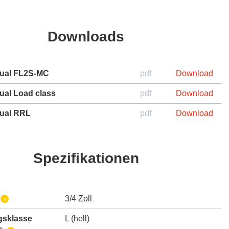
Downloads
ual FL2S-MC
pdf
Download
ual Load class
pdf
Download
ual RRL
pdf
Download
Spezifikationen
3/4 Zoll
i
gsklasse
L (hell)