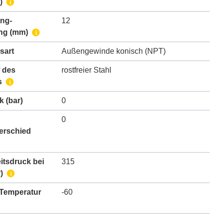
)
i
ing-
12
ng
(mm)
i
sart
Außengewinde konisch (NPT)
 des
rostfreier Stahl
s
i
k
(bar)
0
0
erschied
itsdruck bei
315
)
i
 Temperatur
-60