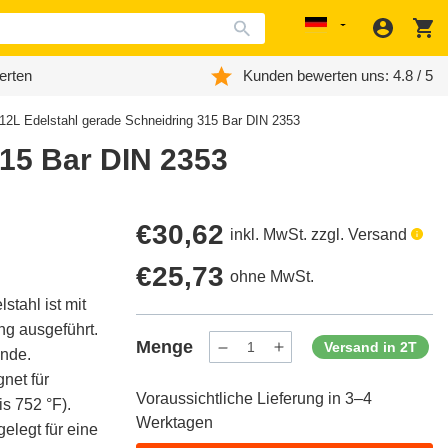
Anmeld
W
Localization
erten
Kunden bewerten uns: 4.8 / 5
12L Edelstahl gerade Schneidring 315 Bar DIN 2353
315 Bar DIN 2353
Regulärer
€30,62
inkl. MwSt. zzgl. Versand
Preis
Regulärer
€25,73
ohne MwSt.
tahl ist mit
Preis
g ausgeführt.
Menge
Versand in 2T
inde.
Menge
Menge
verringern
erhöhen
net für
für
für
Voraussichtliche Lieferung in 3–4
ProductDrop
ProductDrop
s 752 °F).
Werktagen
elegt für eine