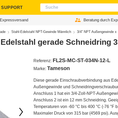
SUPPORT
Expressversand
Beratung durch Exp
ade
Stahl-Edelstahl NPT-Gewinde Männlich
3/4'' NPT Außengewinde x 
 Edelstahl gerade Schneidring 
FL2S-MC-ST-034N-12-L
Referenz:
Tameson
Marke:
Diese gerade Einschraubverbindung aus Edels
Außengewinde und Schneidringverschraubun
Anschluss 1 hat ein 3/4-Zoll-NPT-Außengew
Anschluss 2 ist ein 12 mm Schneidring. Geeig
Temperaturen von -60 °C bis 400 °C (-76 °F bi
Maximaler Druck von 315 bar (4569 psi). Ausg