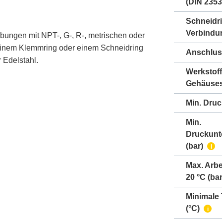
(DIN 2353
Schneidr
Verbindu
bungen mit NPT-, G-, R-, metrischen oder
einem Klemmring oder einem Schneidring
Anschlus
 Edelstahl.
Werkstoff
Gehäuse
Min. Druc
Min.
Druckunt
(bar)
i
Max. Arbe
20 °C (bar
Minimale
(°C)
i