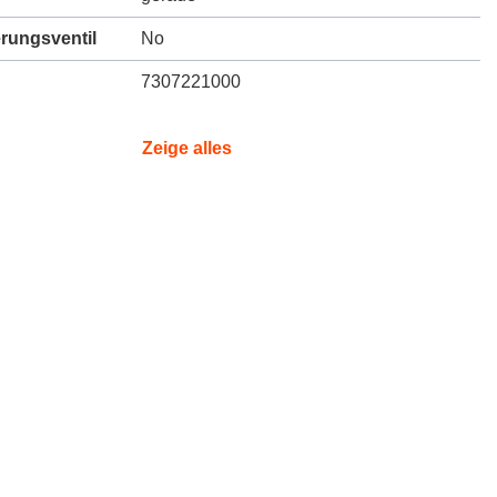
erungsventil
No
7307221000
Zeige alles