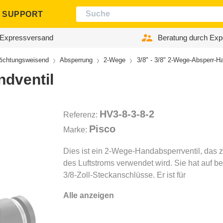
SUPPORT
Expressversand
Beratung durch Exp
ichtungsweisend
Absperrung
2-Wege
3/8" - 3/8" 2-Wege-Absperr-Ha
ndventil
HV3-8-3-8-2
Referenz:
Pisco
Marke:
Dies ist ein 2-Wege-Handabsperrventil, das 
des Luftstroms verwendet wird. Sie hat auf b
3/8-Zoll-Steckanschlüsse. Er ist für
Alle anzeigen