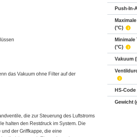
Push-In-
Maximale
(°C)
i
hlüssen
Minimale
(°C)
i
Vakuum
(
Ventildur
nn das Vakuum ohne Filter auf der
i
HS-Code
Gewicht
(
ndventile, die zur Steuerung des Luftstroms
le halten den Restdruck im System. Die
nd der Griffkappe, die eine