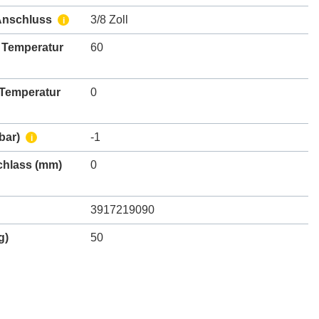
Anschluss
3/8 Zoll
i
 Temperatur
60
 Temperatur
0
bar)
-1
i
chlass
(mm)
0
3917219090
g)
50