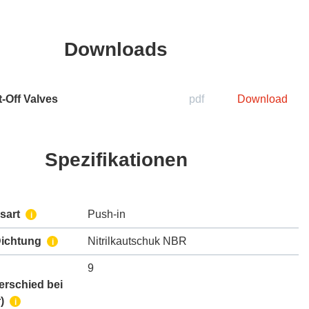
Downloads
-Off Valves
pdf
Download
Spezifikationen
sart
Push-in
i
Dichtung
Nitrilkautschuk NBR
i
9
erschied bei
)
i