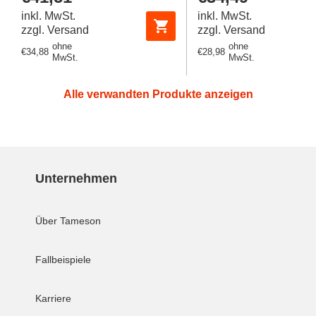
Preis
Preis
inkl. MwSt.
inkl. MwSt.
zzgl. Versand
zzgl. Versand
ohne
ohne
Regulärer
€34,88
Regulärer
€28,98
MwSt.
MwSt.
Preis
Preis
Alle verwandten Produkte anzeigen
Unternehmen
Über Tameson
Fallbeispiele
Karriere