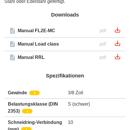
Stahl oder Edelstahl gefertigt.
Downloads
Manual FL2E-MC
pdf
Manual Load class
pdf
Manual RRL
pdf
Spezifikationen
Gewinde
3/8 Zoll
i
Belastungsklasse (DIN
S (schwer)
2353)
i
Schneidring-Verbindung
10
(mm)
i