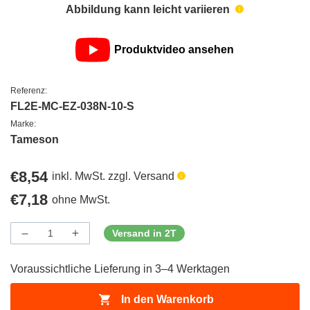
Abbildung kann leicht variieren
Produktvideo ansehen
Referenz:
FL2E-MC-EZ-038N-10-S
Marke:
Tameson
Regulärer
€8,54
inkl. MwSt. zzgl. Versand
Preis
Regulärer
€7,18
ohne MwSt.
Preis
Versand in 2T
Menge
Menge
Menge
verringern
erhöhen
für
für
Voraussichtliche Lieferung in 3–4 Werktagen
ProductDrop
ProductDrop
In den Warenkorb