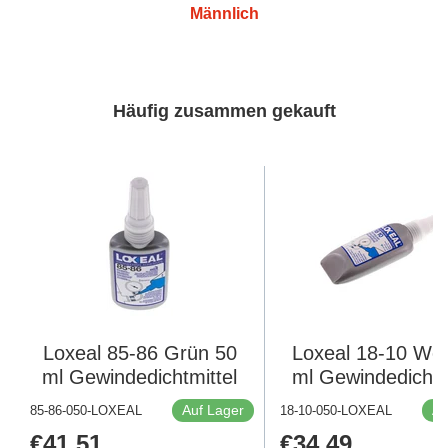
Männlich
Häufig zusammen gekauft
Loxeal 85-86 Grün 50
Loxeal 18-10 Wei
ml Gewindedichtmittel
ml Gewindedichtm
Auf Lager
Au
85-86-050-LOXEAL
18-10-050-LOXEAL
Regulärer
€41,51
Regulärer
€34,49