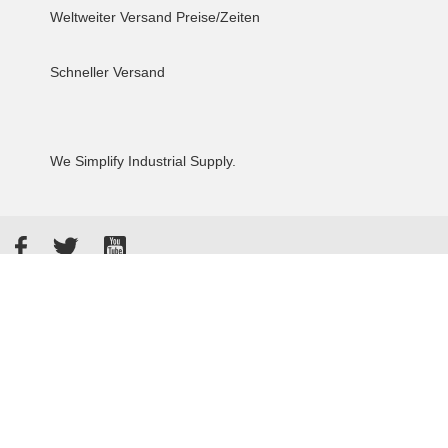
Weltweiter Versand
Preise/Zeiten
Schneller Versand
We Simplify Industrial Supply.
Facebook
Twitter
YouTube
Akzeptierte Zahlungsarten
Kunden bewerten uns: 4.8 / 5
855 Rezensionen auf Google