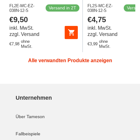
90 Grad Winkel
Gerader Schneid
FL2E-MC-EZ-
FL2S-MC-EZ-
Versand in 2T
Versan
038N-12-S
Schneidring 630 Bar
038N-12-S
630 Bar DIN 2
Regulärer
€9,50
Regulärer
€4,75
DIN 2353
Preis
Preis
inkl. MwSt.
inkl. MwSt.
zzgl. Versand
zzgl. Versand
ohne
ohne
Regulärer
€7,98
Regulärer
€3,99
MwSt.
MwSt.
Preis
Preis
Alle verwandten Produkte anzeigen
Unternehmen
Über Tameson
Fallbeispiele