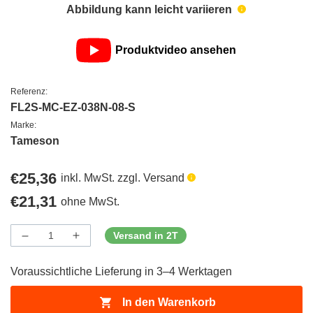
Abbildung kann leicht variieren
Produktvideo ansehen
Referenz:
FL2S-MC-EZ-038N-08-S
Marke:
Tameson
Regulärer
€25,36
inkl. MwSt. zzgl. Versand
Preis
Regulärer
€21,31
ohne MwSt.
Preis
Versand in 2T
Menge
Menge
Menge
verringern
erhöhen
für
für
Voraussichtliche Lieferung in 3–4 Werktagen
ProductDrop
ProductDrop
In den Warenkorb