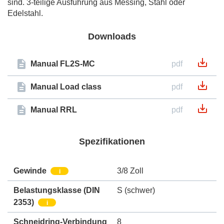
sind. 3-teilige Ausführung aus Messing, Stahl oder
Edelstahl.
Downloads
Manual FL2S-MC
pdf
Manual Load class
pdf
Manual RRL
pdf
Spezifikationen
Gewinde
3/8 Zoll
i
Belastungsklasse (DIN
S (schwer)
2353)
i
Schneidring-Verbindung
8