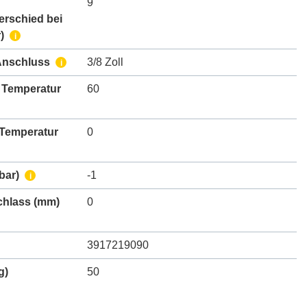
9
erschied bei
)
i
Anschluss
3/8 Zoll
i
 Temperatur
60
 Temperatur
0
bar)
-1
i
chlass
(mm)
0
3917219090
g)
50