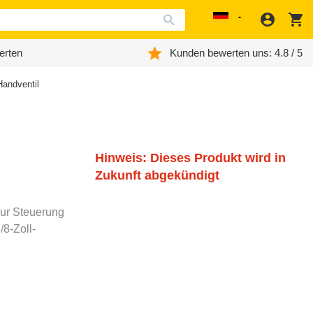
Anmeld
W
Localization
erten
Kunden bewerten uns: 4.8 / 5
Handventil
Hinweis: Dieses Produkt wird in
Zukunft abgekündigt
zur Steuerung
/8-Zoll-