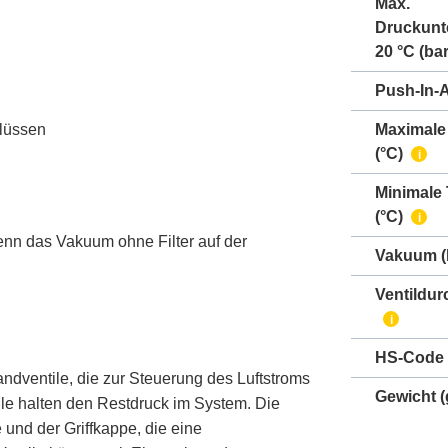
Max.
Druckunt
20 °C (bar
Push-In-
hlüssen
Maximale
(°C)
i
Minimale
(°C)
i
nn das Vakuum ohne Filter auf der
Vakuum
(
Ventildur
i
HS-Code
ndventile, die zur Steuerung des Luftstroms
Gewicht
(
le halten den Restdruck im System. Die
nd der Griffkappe, die eine