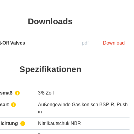
Downloads
-Off Valves
pdf
Download
Spezifikationen
ssmaß
3/8 Zoll
i
sart
Außengewinde Gas konisch BSP-R
,
Push-
i
in
Dichtung
Nitrilkautschuk NBR
i