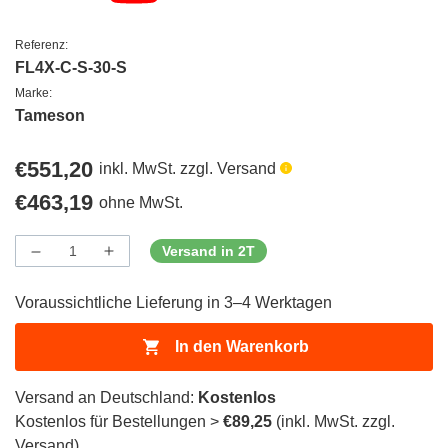
Referenz:
FL4X-C-S-30-S
Marke:
Tameson
Regulärer
€551,20
inkl. MwSt. zzgl. Versand
Preis
Regulärer
€463,19
ohne MwSt.
Preis
Versand in 2T
Menge
Menge
Menge
verringern
erhöhen
für
für
Voraussichtliche Lieferung in 3–4 Werktagen
ProductDrop
ProductDrop
In den Warenkorb
Versand an Deutschland:
Kostenlos
Kostenlos für Bestellungen >
€89,25
(inkl. MwSt. zzgl.
Versand)