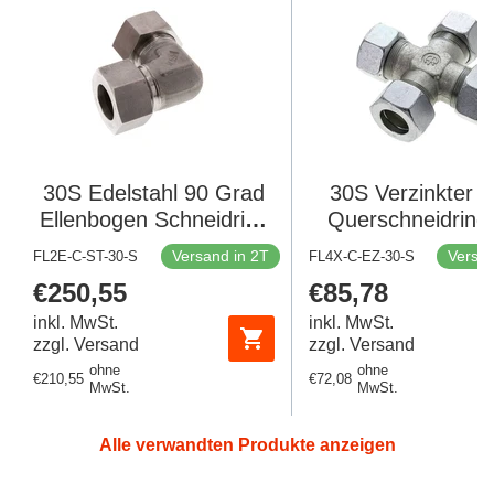
30S Edelstahl 90 Grad
30S Verzinkter S
Ellenbogen Schneidring
Querschneidring
400 Bar DIN 2353
Bar DIN 235
Versand in 2T
Versan
FL2E-C-ST-30-S
FL4X-C-EZ-30-S
Regulärer
€250,55
Regulärer
€85,78
Preis
Preis
inkl. MwSt.
inkl. MwSt.
zzgl. Versand
zzgl. Versand
ohne
ohne
Regulärer
€210,55
Regulärer
€72,08
MwSt.
MwSt.
Preis
Preis
Alle verwandten Produkte anzeigen