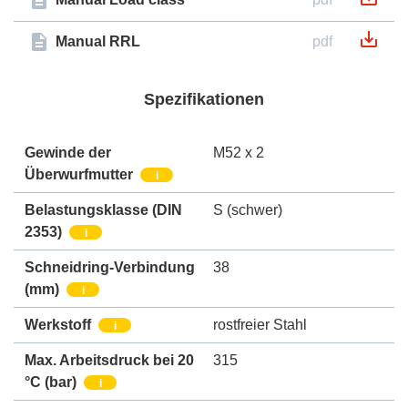
Manual RRL
pdf
Spezifikationen
Gewinde der
M52 x 2
Überwurfmutter
i
Belastungsklasse (DIN
S (schwer)
2353)
i
Schneidring-Verbindung
38
(mm)
i
Werkstoff
rostfreier Stahl
i
Max. Arbeitsdruck bei 20
315
°C (bar)
i