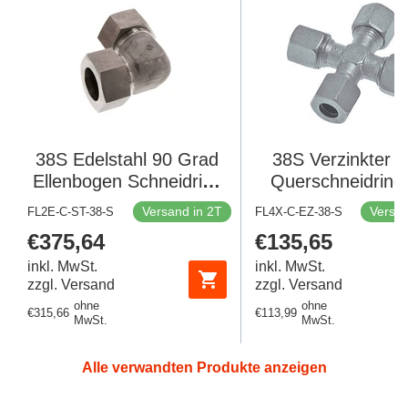
38S Edelstahl 90 Grad
38S Verzinkter S
Ellenbogen Schneidring
Querschneidring
315 Bar DIN 2353
Bar DIN 235
Versand in 2T
Versan
FL2E-C-ST-38-S
FL4X-C-EZ-38-S
Regulärer
€375,64
Regulärer
€135,65
Preis
Preis
inkl. MwSt.
inkl. MwSt.
zzgl. Versand
zzgl. Versand
ohne
ohne
Regulärer
€315,66
Regulärer
€113,99
MwSt.
MwSt.
Preis
Preis
Alle verwandten Produkte anzeigen