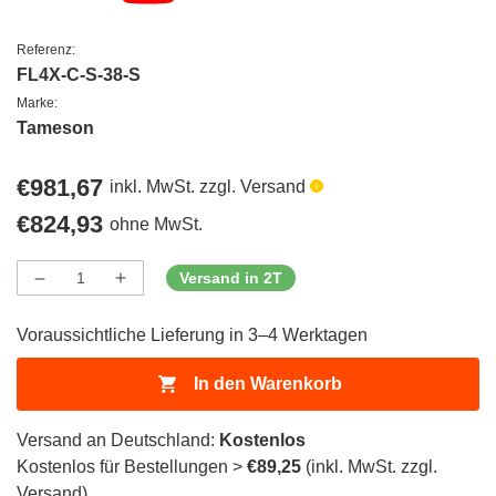
Referenz:
FL4X-C-S-38-S
Marke:
Tameson
Regulärer
€981,67
inkl. MwSt. zzgl. Versand
Preis
Regulärer
€824,93
ohne MwSt.
Preis
Versand in 2T
Menge
Menge
Menge
verringern
erhöhen
für
für
Voraussichtliche Lieferung in 3–4 Werktagen
ProductDrop
ProductDrop
In den Warenkorb
Versand an Deutschland:
Kostenlos
Kostenlos für Bestellungen >
€89,25
(inkl. MwSt. zzgl.
Versand)