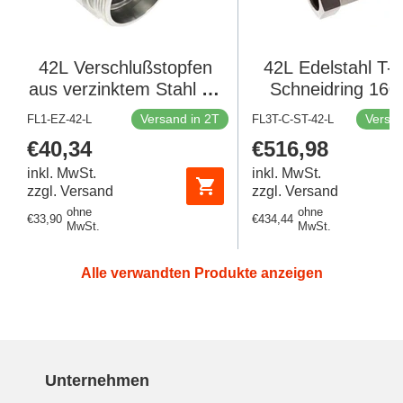
42L Verschlußstopfen
42L Edelstahl T-
aus verzinktem Stahl für
Schneidring 160
Rohre 160 bar DIN 2353
DIN 2353
Versand in 2T
Versan
FL1-EZ-42-L
FL3T-C-ST-42-L
Regulärer
€40,34
Regulärer
€516,98
Preis
Preis
inkl. MwSt.
inkl. MwSt.
zzgl. Versand
zzgl. Versand
ohne
ohne
Regulärer
€33,90
Regulärer
€434,44
MwSt.
MwSt.
Preis
Preis
Alle verwandten Produkte anzeigen
Unternehmen