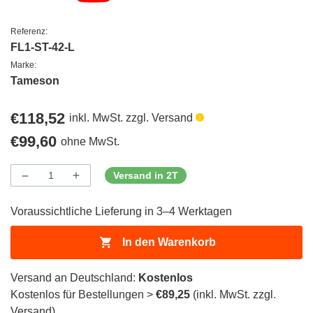
Referenz:
FL1-ST-42-L
Marke:
Tameson
Regulärer
€118,52
inkl. MwSt. zzgl. Versand
Preis
Regulärer
€99,60
ohne MwSt.
Preis
Versand in 2T
Menge
Menge
Menge
verringern
erhöhen
für
für
Voraussichtliche Lieferung in 3–4 Werktagen
ProductDrop
ProductDrop
In den Warenkorb
Versand an Deutschland:
Kostenlos
Kostenlos für Bestellungen >
€89,25
(inkl. MwSt. zzgl.
Versand)