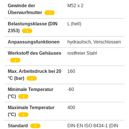
Gewinde der
M52 x 2
Überwurfmutter
i
Belastungsklasse (DIN
L (hell)
2353)
i
Anpassungsfunktionen
hydraulisch
,
Verschlossen
Werkstoff des Gehäuses
rostfreier Stahl
i
Max. Arbeitsdruck bei 20
160
°C (bar)
i
Minimale Temperatur
-60
(°C)
i
Maximale Temperatur
400
(°C)
i
Standard
DIN EN ISO 8434-1 (DIN
i