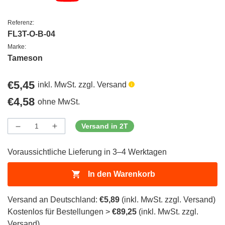
Referenz:
FL3T-O-B-04
Marke:
Tameson
Regulärer
€5,45
inkl. MwSt. zzgl. Versand
Preis
Regulärer
€4,58
ohne MwSt.
Preis
Versand in 2T
Menge
Menge
Menge
verringern
erhöhen
für
für
Voraussichtliche Lieferung in 3–4 Werktagen
ProductDrop
ProductDrop
In den Warenkorb
Versand an Deutschland:
€5,89
(inkl. MwSt. zzgl. Versand)
Kostenlos für Bestellungen >
€89,25
(inkl. MwSt. zzgl.
Versand)