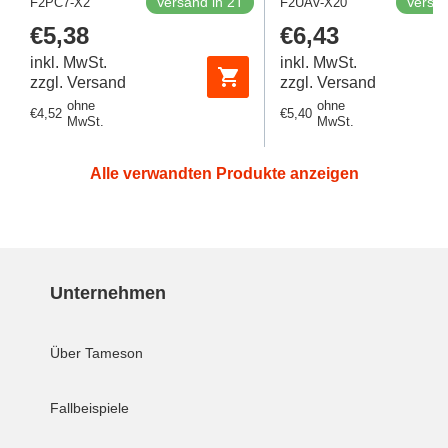
Versand in 2T
Versan
F2PC7-X2
F2UAV-X20
Stück]
Regulärer
€5,38
Regulärer
€6,43
Preis
Preis
inkl. MwSt.
inkl. MwSt.
zzgl. Versand
zzgl. Versand
ohne
ohne
Regulärer
€4,52
Regulärer
€5,40
MwSt.
MwSt.
Preis
Preis
Alle verwandten Produkte anzeigen
Unternehmen
Über Tameson
Fallbeispiele