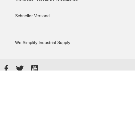
Schneller Versand
We Simplify Industrial Supply.
Facebook
Twitter
YouTube
Akzeptierte Zahlungsarten
Kunden bewerten uns: 4.8 / 5
855 Rezensionen auf Google
Allgemeine Verkaufsbedingungen