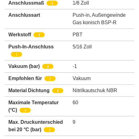
Anschlussmaß
1/8 Zoll
i
Anschlussart
Push-in
,
Außengewinde
Gas konisch BSP-R
Werkstoff
PBT
i
Push-In-Anschluss
5/16 Zoll
i
Vakuum
(bar)
-1
i
Empfohlen für
Vakuum
i
Material Dichtung
Nitrilkautschuk NBR
i
Maximale Temperatur
60
(°C)
i
Max. Druckunterschied
9
bei 20 °C (bar)
i