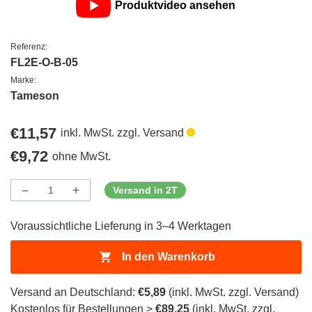
Produktvideo ansehen
Referenz:
FL2E-O-B-05
Marke:
Tameson
Regulärer
€11,57
inkl. MwSt. zzgl. Versand
Preis
Regulärer
€9,72
ohne MwSt.
Preis
Versand in 2T
Menge
Menge
Menge
verringern
erhöhen
für
für
Voraussichtliche Lieferung in 3–4 Werktagen
ProductDrop
ProductDrop
In den Warenkorb
Versand an Deutschland:
€5,89
(inkl. MwSt. zzgl. Versand)
Kostenlos für Bestellungen >
€89,25
(inkl. MwSt. zzgl.