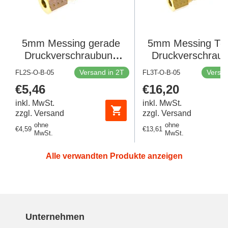
5mm Messing gerade
5mm Messing T-S
Druckverschraubung
Druckverschrau
150 Bar DIN EN 1254-2
150 Bar DIN EN 1
Versand in 2T
Versan
FL2S-O-B-05
FL3T-O-B-05
Regulärer
€5,46
Regulärer
€16,20
Preis
Preis
inkl. MwSt.
inkl. MwSt.
zzgl. Versand
zzgl. Versand
ohne
ohne
Regulärer
€4,59
Regulärer
€13,61
MwSt.
MwSt.
Preis
Preis
Alle verwandten Produkte anzeigen
Unternehmen