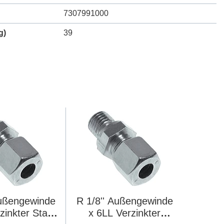
7307991000
g)
39
ußengewinde
R 1/8'' Außengewinde
zinkter Stahl
x 6LL Verzinkter