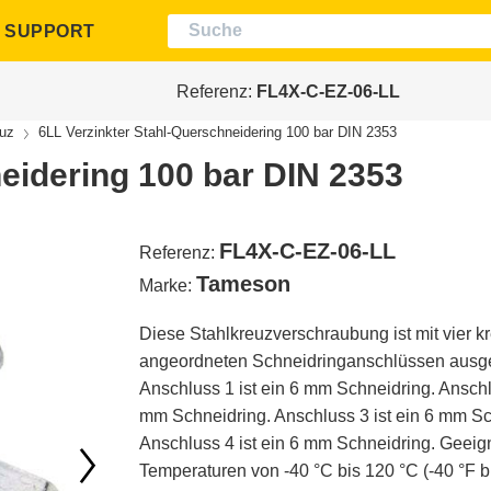
SUPPORT
Expressversand
Beratung durch Exp
Referenz:
FL4X-C-EZ-06-LL
uz
6LL Verzinkter Stahl-Querschneidering 100 bar DIN 2353
eidering 100 bar DIN 2353
FL4X-C-EZ-06-LL
Referenz:
Tameson
Marke:
Diese Stahlkreuzverschraubung ist mit vier k
angeordneten Schneidringanschlüssen ausge
Anschluss 1 ist ein 6 mm Schneidring. Anschlu
mm Schneidring. Anschluss 3 ist ein 6 mm Sc
Anschluss 4 ist ein 6 mm Schneidring. Geeign
Temperaturen von -40 °C bis 120 °C (-40 °F bi