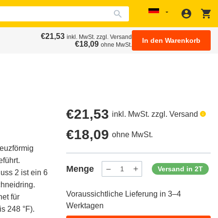
Anmeld
W
Localization
€21,53
erten
Kunden bewerten uns: 4.8 / 5
inkl. MwSt. zzgl. Versand
In den Warenkorb
€18,09
ohne MwSt.
Regulärer
€21,53
inkl. MwSt. zzgl. Versand
Preis
Regulärer
€18,09
ohne MwSt.
reuzförmig
Preis
führt.
Menge
Versand in 2T
ss 2 ist ein 6
Menge
Menge
verringern
erhöhen
hneidring.
für
für
Voraussichtliche Lieferung in 3–4
ProductDrop
ProductDrop
et für
Werktagen
s 248 °F).