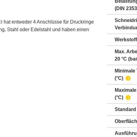
Belastun
(DIN 2353
Schneidr
r hat entweder 4 Anschlüsse für Druckringe
Verbindu
ng, Stahl oder Edelstahl und haben einen
Werkstoff
Max. Arbe
20 °C (bar
Minimale
(°C)
i
Maximale
(°C)
i
Standard
Oberfläc
Ausführ