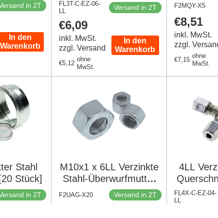
N 2353 [2
100 Bar DIN 2353
Gerader 
FL3T-C-EZ-06-
Versand in 2T
F2MQY-X5
Versand in 2T
k]
LL
100 Bar 
Regulär
€8,51
Regulärer
€6,09
S
Preis
Preis
inkl. MwSt.
In den
inkl. MwSt.
In den
zzgl. Versan
Warenkorb
zzgl. Versand
Warenkorb
ohne
ohne
Regulärer
€7,15
Regulärer
€5,12
MwSt.
MwSt.
Preis
Preis
ter Stahl
M10x1 x 6LL Verzinkte
4LL Verzi
[20 Stück]
Stahl-Überwurfmutter
Querschn
für Schneidring [20
bar 
FL4X-C-EZ-04-
Versand in 2T
Versand in 2T
F2UAG-X20
Stück]
LL
Regulärer
€5,95
Regulär
€21,91