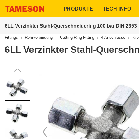
ngen
PRODUKTE
TECH INFO
150.000+ Produkte auf Lager
6LL Verzinkter Stahl-Querschneidering 100 bar DIN 2353
Fittings
Rohrverbindung
Cutting Ring Fitting
4 Anschlüsse
Kre
6LL Verzinkter Stahl-Querschn