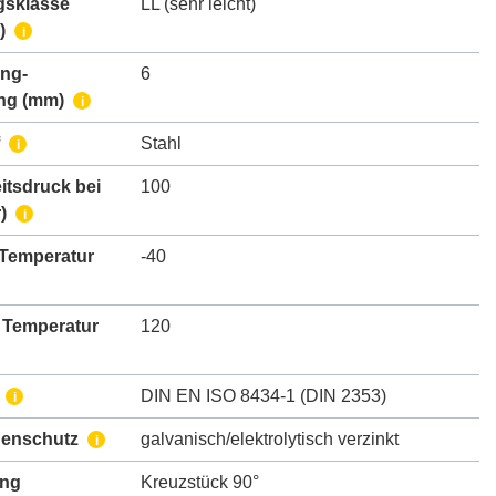
gsklasse
LL (sehr leicht)
)
i
ing-
6
ng
(mm)
i
Stahl
i
itsdruck bei
100
)
i
 Temperatur
-40
 Temperatur
120
DIN EN ISO 8434-1 (DIN 2353)
i
henschutz
galvanisch/elektrolytisch verzinkt
i
ung
Kreuzstück 90°