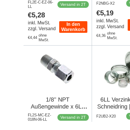
Schneidring 100 Bar
100 Bar DI
FL2E-C-EZ-06-
F2NBG-X2
Versand in 2T
LL
DIN 2353
Stüc
Regulärer
€5,19
Regulärer
€5,28
Preis
Preis
inkl. MwSt.
inkl. MwSt.
In den
zzgl. Versand
zzgl. Versand
Warenkorb
ohne
ohne
Regulärer
€4,36
Regulärer
€4,44
MwSt.
MwSt.
Preis
Preis
1/8'' NPT
6LL Verzink
Außengewinde x 6LL
Schneidring 
Verzinkter Stahl
FL2S-MC-EZ-
F2UB2-X20
Versand in 2T
018N-06-LL
Gerader Schneidring
Regulärer
€6,90
Regulärer
€4,46
100 Bar DIN 2353