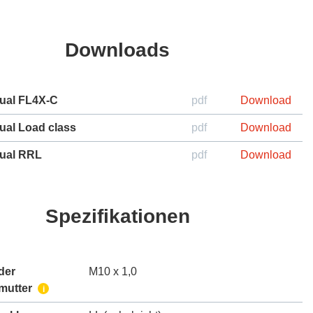
Downloads
ual FL4X-C
pdf
Download
ual Load class
pdf
Download
ual RRL
pdf
Download
Spezifikationen
der
M10 x 1,0
mutter
i