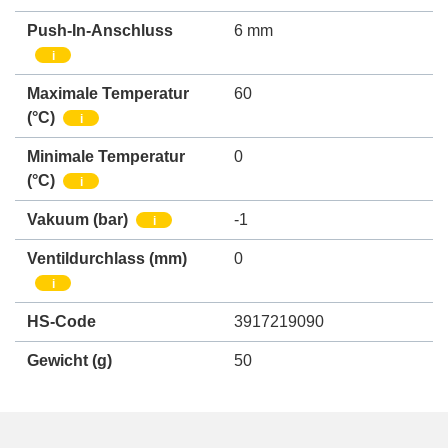
Push-In-Anschluss
6 mm
i
Maximale Temperatur
60
(°C)
i
Minimale Temperatur
0
(°C)
i
Vakuum
(bar)
-1
i
Ventildurchlass
(mm)
0
i
HS-Code
3917219090
Gewicht
(g)
50