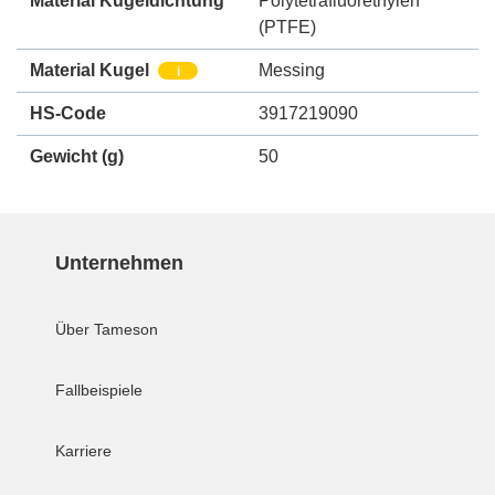
Material Kugeldichtung
Polytetrafluorethylen
(PTFE)
Material Kugel
Messing
i
HS-Code
3917219090
Gewicht
(g)
50
Unternehmen
Über Tameson
Fallbeispiele
Karriere