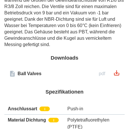
während die Größen der Gewindeanschlüsse von R1/8 bis
R3/8 Zoll reichen. Die Ventile sind für einen maximalen
Betriebsdruck von 9 bar und ein Vakuum von -1 bar
geeignet. Dank der NBR-Dichtung sind sie für Luft und
Wasser bei Temperaturen von 0 bis 60°C (kein Einfrieren)
geeignet. Das Gehäuse besteht aus PBT, während die
Gewindeanschlüsse und die Kugel aus vernickeltem
Messing gefertigt sind.
Downloads
Ball Valves
pdf
Spezifikationen
Anschlussart
Push-in
i
Material Dichtung
Polytetrafluorethylen
i
(PTFE)