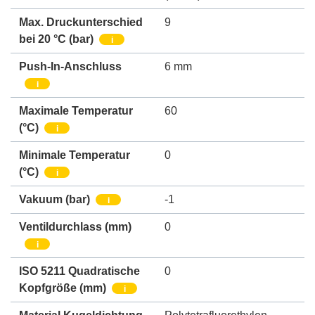
Max. Druckunterschied
9
bei 20 °C (bar)
i
Push-In-Anschluss
6 mm
i
Maximale Temperatur
60
(°C)
i
Minimale Temperatur
0
(°C)
i
Vakuum
(bar)
-1
i
Ventildurchlass
(mm)
0
i
ISO 5211 Quadratische
0
Kopfgröße
(mm)
i