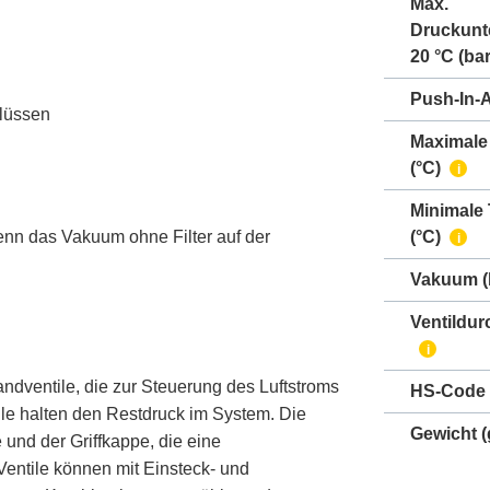
Max.
Druckunt
20 °C (bar
Push-In-
hlüssen
Maximale
(°C)
i
Minimale
nn das Vakuum ohne Filter auf der
(°C)
i
Vakuum
(
Ventildur
i
ndventile, die zur Steuerung des Luftstroms
HS-Code
le halten den Restdruck im System. Die
Gewicht
(
nd der Griffkappe, die eine
entile können mit Einsteck- und