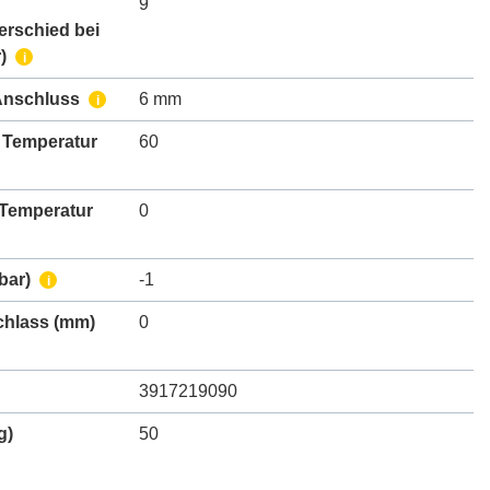
9
erschied bei
)
i
Anschluss
6 mm
i
 Temperatur
60
 Temperatur
0
bar)
-1
i
chlass
(mm)
0
3917219090
g)
50