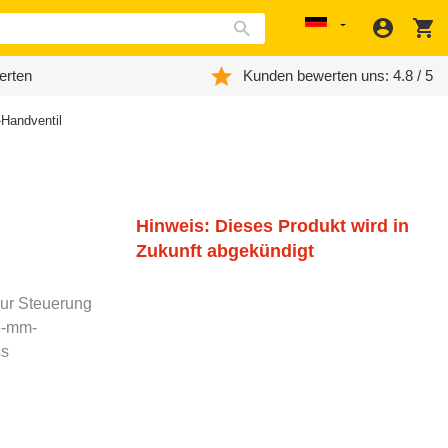
Anmeld
W
Localization
erten
Kunden bewerten uns: 4.8 / 5
Handventil
Hinweis: Dieses Produkt wird in
Zukunft abgekündigt
zur Steuerung
 6-mm-
ss