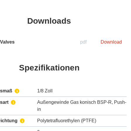
Downloads
 Valves
pdf
Download
Spezifikationen
ssmaß
1/8 Zoll
i
sart
Außengewinde Gas konisch BSP-R
,
Push-
i
in
Dichtung
Polytetrafluorethylen (PTFE)
i