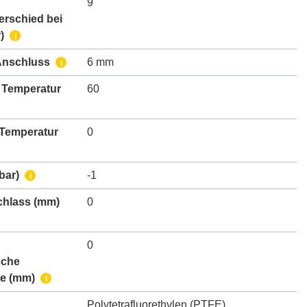
9
erschied bei
)
i
Anschluss
6 mm
i
 Temperatur
60
 Temperatur
0
bar)
-1
i
chlass
(mm)
0
0
sche
e
(mm)
i
Polytetrafluorethylen (PTFE)