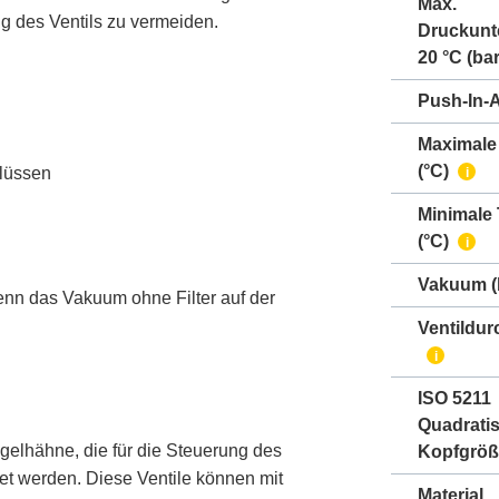
Max.
g des Ventils zu vermeiden.
Druckunt
20 °C (bar
Push-In-
Maximale
(°C)
hlüssen
i
Minimale
(°C)
i
Vakuum
(
nn das Vakuum ohne Filter auf der
Ventildur
i
ISO 5211
Quadrati
elhähne, die für die Steuerung des
Kopfgröß
et werden. Diese Ventile können mit
Material