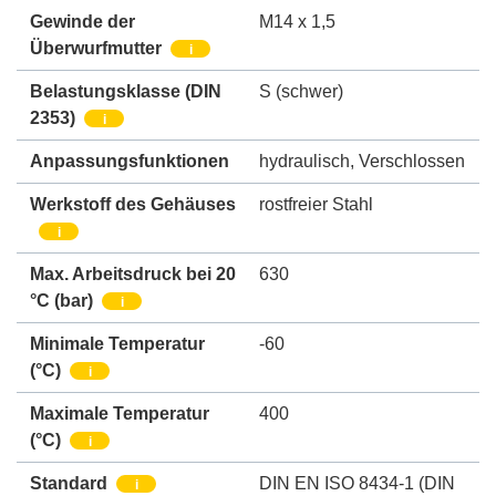
Gewinde der
M14 x 1,5
Überwurfmutter
i
Belastungsklasse (DIN
S (schwer)
2353)
i
Anpassungsfunktionen
hydraulisch
,
Verschlossen
Werkstoff des Gehäuses
rostfreier Stahl
i
Max. Arbeitsdruck bei 20
630
°C (bar)
i
Minimale Temperatur
-60
(°C)
i
Maximale Temperatur
400
(°C)
i
Standard
DIN EN ISO 8434-1 (DIN
i