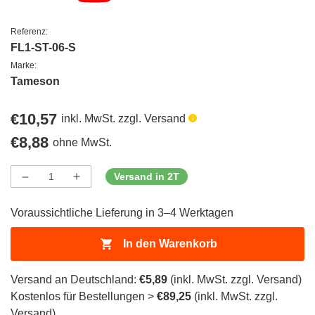
Referenz:
FL1-ST-06-S
Marke:
Tameson
Regulärer
€10,57
inkl. MwSt. zzgl. Versand
Preis
Regulärer
€8,88
ohne MwSt.
Preis
Versand in 2T
Menge
Menge
Menge
verringern
erhöhen
für
für
Voraussichtliche Lieferung in 3–4 Werktagen
ProductDrop
ProductDrop
In den Warenkorb
Versand an Deutschland:
€5,89
(inkl. MwSt. zzgl. Versand)
Kostenlos für Bestellungen >
€89,25
(inkl. MwSt. zzgl.
Versand)