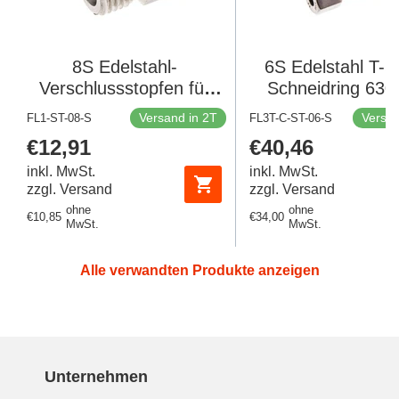
8S Edelstahl-
6S Edelstahl T-S
Verschlussstopfen für
Schneidring 630
Rohre 630 bar DIN 2353
DIN 2353
Versand in 2T
Versan
FL1-ST-08-S
FL3T-C-ST-06-S
Regulärer
€12,91
Regulärer
€40,46
Preis
Preis
inkl. MwSt.
inkl. MwSt.
zzgl. Versand
zzgl. Versand
ohne
ohne
Regulärer
€10,85
Regulärer
€34,00
MwSt.
MwSt.
Preis
Preis
Alle verwandten Produkte anzeigen
Unternehmen