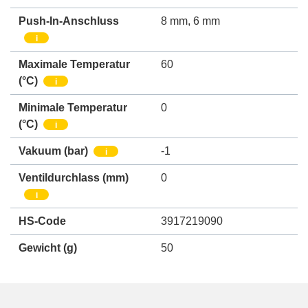
Push-In-Anschluss
8 mm
,
6 mm
i
Maximale Temperatur
60
(°C)
i
Minimale Temperatur
0
(°C)
i
Vakuum
(bar)
-1
i
Ventildurchlass
(mm)
0
i
HS-Code
3917219090
Gewicht
(g)
50