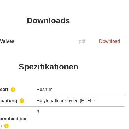
Downloads
 Valves
pdf
Download
Spezifikationen
sart
Push-in
i
Dichtung
Polytetrafluorethylen (PTFE)
i
9
erschied bei
)
i