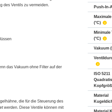
g des Ventils zu vermeiden.
Push-In-
Maximale
(°C)
i
Minimale
(°C)
hlüssen
i
Vakuum
(
Ventildur
i
nn das Vakuum ohne Filter auf der
ISO 5211
Quadrati
Kopfgröß
Material
elhähne, die für die Steuerung des
Kugeldic
et werden. Diese Ventile können mit
Material 