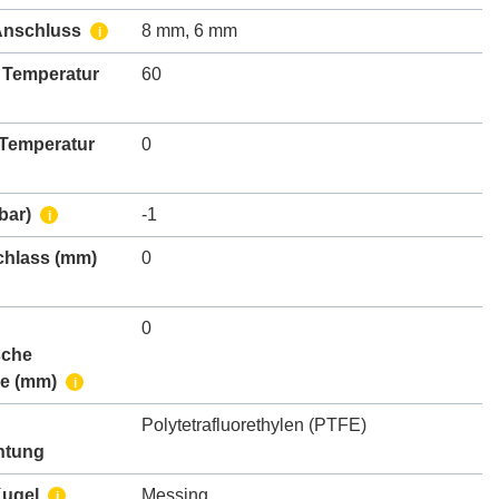
Anschluss
8 mm
,
6 mm
i
 Temperatur
60
 Temperatur
0
bar)
-1
i
chlass
(mm)
0
0
sche
e
(mm)
i
Polytetrafluorethylen (PTFE)
htung
Kugel
Messing
i