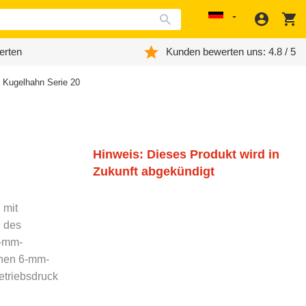
Anmeld
W
Localization
erten
Kunden bewerten uns: 4.8 / 5
 Kugelhahn Serie 20
Hinweis: Dieses Produkt wird in
Zukunft abgekündigt
 mit
 des
8-mm-
inen 6-mm-
etriebsdruck