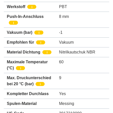
Werkstoff
PBT
i
Push-In-Anschluss
8 mm
i
Vakuum
(bar)
-1
i
Empfohlen für
Vakuum
i
Material Dichtung
Nitrilkautschuk NBR
i
Maximale Temperatur
60
(°C)
i
Max. Druckunterschied
9
bei 20 °C (bar)
i
Kompletter Durchlass
Yes
Spulen-Material
Messing