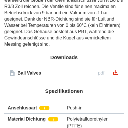
während die Größen der Gewindeanschlüsse von R1/8 bis
R3/8 Zoll reichen. Die Ventile sind für einen maximalen
Betriebsdruck von 9 bar und ein Vakuum von -1 bar
geeignet. Dank der NBR-Dichtung sind sie für Luft und
Wasser bei Temperaturen von 0 bis 60°C (kein Einfrieren)
geeignet. Das Gehäuse besteht aus PBT, während die
Gewindeanschlüsse und die Kugel aus vernickeltem
Messing gefertigt sind.
Downloads
Ball Valves
pdf
Spezifikationen
Anschlussart
Push-in
i
Material Dichtung
Polytetrafluorethylen
i
(PTFE)