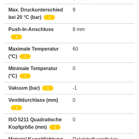
Max. Druckunterschied
9
bei 20 °C (bar)
i
Push-In-Anschluss
8 mm
i
Maximale Temperatur
60
(°C)
i
Minimale Temperatur
0
(°C)
i
Vakuum
(bar)
-1
i
Ventildurchlass
(mm)
0
i
ISO 5211 Quadratische
0
Kopfgröße
(mm)
i