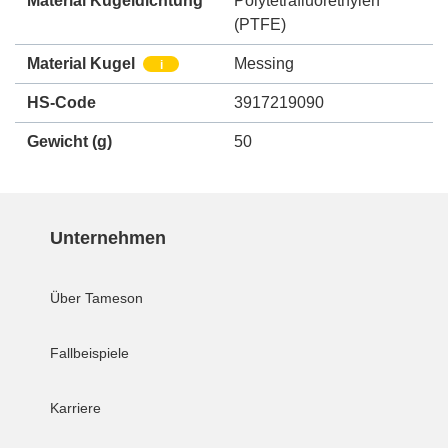
Material Kugeldichtung
Polytetrafluorethylen
(PTFE)
Material Kugel
Messing
i
HS-Code
3917219090
Gewicht
(g)
50
Unternehmen
Über Tameson
Fallbeispiele
Karriere