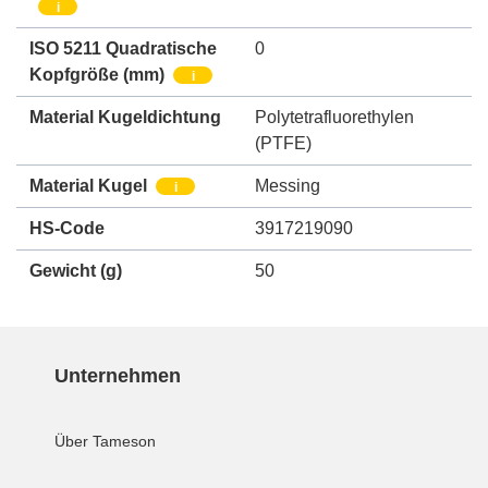
i
ISO 5211 Quadratische
0
Kopfgröße
(mm)
i
Material Kugeldichtung
Polytetrafluorethylen
(PTFE)
Material Kugel
Messing
i
HS-Code
3917219090
Gewicht
(g)
50
Unternehmen
Über Tameson