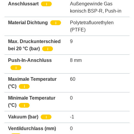
Anschlussart
Außengewinde Gas
i
konisch BSP-R
,
Push-in
Material Dichtung
Polytetrafluorethylen
i
(PTFE)
Max. Druckunterschied
9
bei 20 °C (bar)
i
Push-In-Anschluss
8 mm
i
Maximale Temperatur
60
(°C)
i
Minimale Temperatur
0
(°C)
i
Vakuum
(bar)
-1
i
Ventildurchlass
(mm)
0