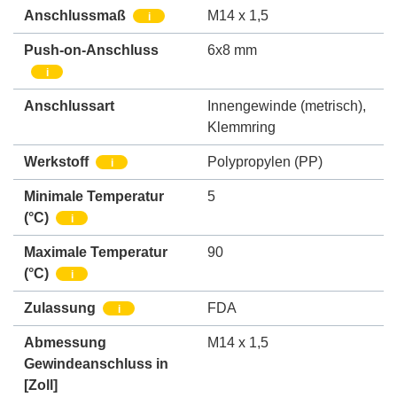
Anschlussmaß
M14 x 1,5
i
Push-on-Anschluss
6x8 mm
i
Anschlussart
Innengewinde (metrisch)
,
Klemmring
Werkstoff
Polypropylen (PP)
i
Minimale Temperatur
5
(°C)
i
Maximale Temperatur
90
(°C)
i
Zulassung
FDA
i
Abmessung
M14 x 1,5
Gewindeanschluss in
[Zoll]