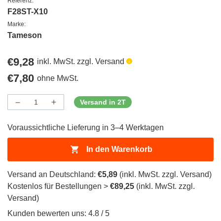
Referenz:
F28ST-X10
Marke:
Tameson
Regulärer
€9,28
inkl. MwSt. zzgl. Versand
Preis
Regulärer
€7,80
ohne MwSt.
Preis
Versand in 2T
Menge
Menge
Menge
verringern
erhöhen
für
für
Voraussichtliche Lieferung in 3–4 Werktagen
ProductDrop
ProductDrop
In den Warenkorb
Versand an Deutschland:
€5,89
(inkl. MwSt. zzgl. Versand)
Kostenlos für Bestellungen >
€89,25
(inkl. MwSt. zzgl.
Versand)
Kunden bewerten uns: 4.8 / 5