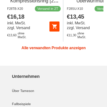
Kompressionsring [20
Überwurfmutt
Stück]
gerändelt [10 St
Versand in 2T
Versan
F28TB-X20
F28SU-X10
Regulärer
€16,18
Regulärer
€13,45
Preis
Preis
inkl. MwSt.
inkl. MwSt.
zzgl. Versand
zzgl. Versand
ohne
ohne
Regulärer
€13,60
Regulärer
€11,30
MwSt.
MwSt.
Preis
Preis
Alle verwandten Produkte anzeigen
Unternehmen
Über Tameson
Fallbeispiele