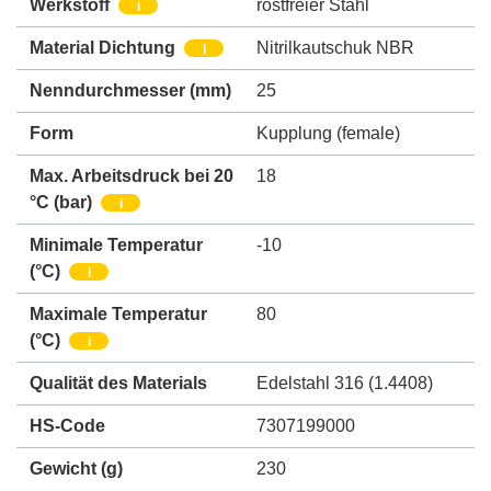
Werkstoff
rostfreier Stahl
i
Material Dichtung
Nitrilkautschuk NBR
i
Nenndurchmesser
(mm)
25
Form
Kupplung (female)
Max. Arbeitsdruck bei 20
18
°C
(bar)
i
Minimale Temperatur
-10
(°C)
i
Maximale Temperatur
80
(°C)
i
Qualität des Materials
Edelstahl 316 (1.4408)
HS-Code
7307199000
Gewicht
(g)
230