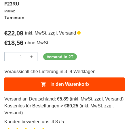
F23RU
Marke:
Tameson
Regulärer
€22,09
inkl. MwSt. zzgl. Versand
Preis
Regulärer
€18,56
ohne MwSt.
Preis
Versand in 2T
Menge
Menge
Menge
verringern
erhöhen
für
für
Voraussichtliche Lieferung in 3–4 Werktagen
ProductDrop
ProductDrop
In den Warenkorb
Versand an Deutschland:
€5,89
(inkl. MwSt. zzgl. Versand)
Kostenlos für Bestellungen >
€89,25
(inkl. MwSt. zzgl.
Versand)
Kunden bewerten uns: 4.8 / 5