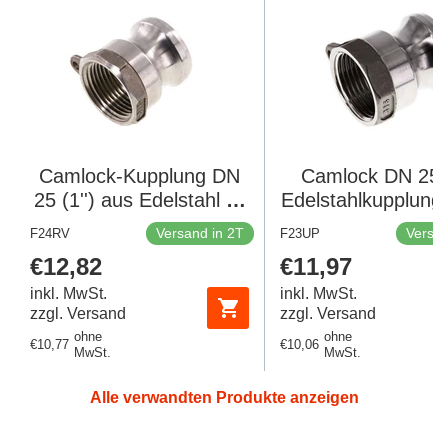
Camlock-Kupplung DN
Camlock DN 25 (
25 (1'') aus Edelstahl 1''
Edelstahlkupplung 
NPT-Innengewinde Typ
Innengewinde T
Versand in 2T
Versan
F24RV
F23UP
A MIL-C-27487
MIL-C-27487
Regulärer
€12,82
Regulärer
€11,97
Preis
Preis
inkl. MwSt.
inkl. MwSt.
zzgl. Versand
zzgl. Versand
ohne
ohne
Regulärer
€10,77
Regulärer
€10,06
MwSt.
MwSt.
Preis
Preis
Alle verwandten Produkte anzeigen