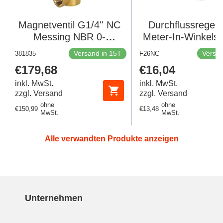
Magnetventil G1/4'' NC
Durchflussregelve
Messing NBR 0-
Meter-In-Winkelst
2.5bar/36psi 24VDC
mm - G1/4'' Mes
Versand in 15T
Versan
381835
F26NC
Gas 6027 381835
Schlitzschrau
Regulärer
€179,68
Regulärer
€16,04
Preis
Preis
inkl. MwSt.
inkl. MwSt.
zzgl. Versand
zzgl. Versand
ohne
ohne
Regulärer
€150,99
Regulärer
€13,48
MwSt.
MwSt.
Preis
Preis
Alle verwandten Produkte anzeigen
Unternehmen