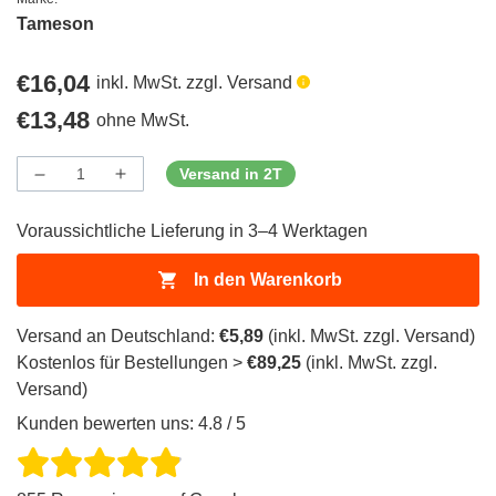
Tameson
Regulärer
€16,04
inkl. MwSt. zzgl. Versand
Preis
Regulärer
€13,48
ohne MwSt.
Preis
Versand in 2T
Menge
Menge
Menge
verringern
erhöhen
für
für
Voraussichtliche Lieferung in 3–4 Werktagen
ProductDrop
ProductDrop
In den Warenkorb
Versand an Deutschland:
€5,89
(inkl. MwSt. zzgl. Versand)
Kostenlos für Bestellungen >
€89,25
(inkl. MwSt. zzgl.
Versand)
Kunden bewerten uns: 4.8 / 5