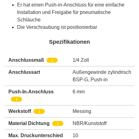
Er hat einen Push-in-Anschluss für eine einfache
Installation und Freigabe für pneumatische
Schläuche
Die Verschraubung ist positionierbar
Spezifikationen
Anschlussmaß
1/4 Zoll
i
Anschlussart
Außengewinde zylindrisch
BSP-G
,
Push-in
Push-In-Anschluss
6 mm
i
Werkstoff
Messing
i
Material Dichtung
NBR/Kunststoff
i
Max. Druckunterschied
10