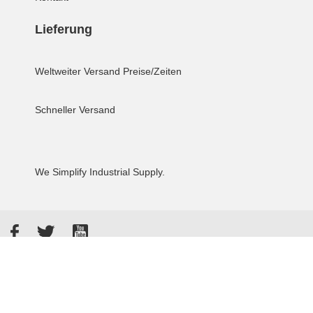
Lieferung
Weltweiter Versand
Preise/Zeiten
Schneller Versand
We Simplify Industrial Supply.
Facebook
Twitter
YouTube
Akzeptierte Zahlungsarten
Kunden bewerten uns: 4.8 / 5